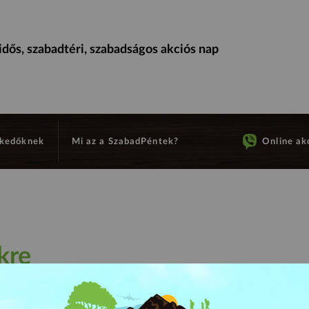
dős, szabadtéri, szabadságos akciós nap
kedőknek
Mi az a SzabadPéntek?
Online akc
kre