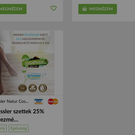
EGNÉZEM
MEGNÉZEM
ler Natur Cos...
ssler szettek 25%
ezmé...
ria
Egészség