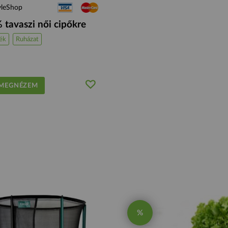
yleShop
 tavaszi női cipőkre
ék
Ruházat
EGNÉZEM
%