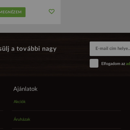
EGNÉZEM
sülj a további nagy
Elfogadom az
ad
Ajánlatok
Akciók
Áruházak