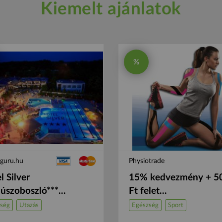
Kiemelt ajánlatok
%
sguru.hu
Physiotrade
l Silver
15% kedvezmény + 5
úszoboszló***...
Ft felet...
ség
Utazás
Egészség
Sport