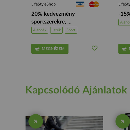
LifeStyleShop
LifeSt
20% kedvezmény
-15%
sportszerekre, ...
Ajánd
Ajándék
Játék
Sport
MEGNÉZEM
M
Kapcsolódó Ajánlatok
%
%