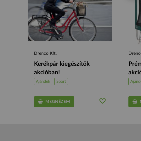
Drenco Kft.
Drenco
Kerékpár kiegészítők
Prém
akcióban!
akci
Ajándék
Sport
Ajánd
MEGNÉZEM
M