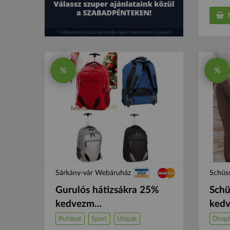
M
%
%
Sárkány-vár Webáruház
Schüss
Gurulós hátizsákra 25%
Schü
kedvezm...
kedv
Ruházat
Sport
Utazás
Drogé