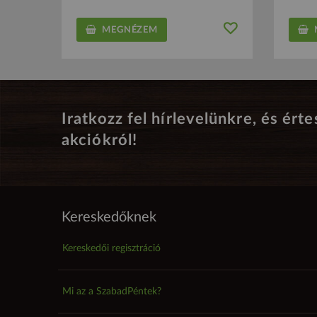
MEGNÉZEM
M
Iratkozz fel hírlevelünkre, és érte
akciókról!
Kereskedőknek
Kereskedői regisztráció
Mi az a SzabadPéntek?