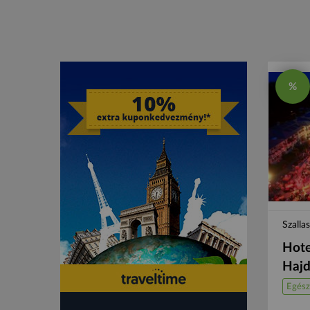
%
Szalla
Hote
Hajd
Egész