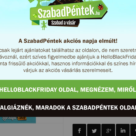
A SzabadPéntek alkalmából a Li
tavaszi kollekció egyes modellje
A kedvezmény érvényesítéséhez
3000 Ft feletti rendelésedet in
Az akció kizárólag március 3-án
Címkék:
cipő
férfi cipő
tav
Miért vásárolj az interne
Oszd meg az ajánlatot!