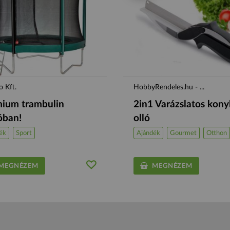
 Kft.
HobbyRendeles.hu - ...
ium trambulin
2in1 Varázslatos kony
óban!
olló
ék
Sport
Ajándék
Gourmet
Otthon
EGNÉZEM
MEGNÉZEM