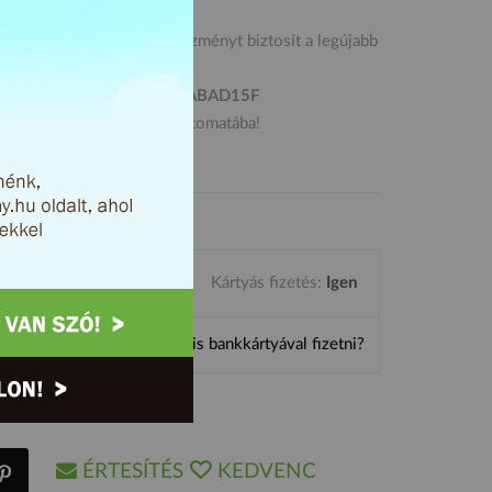
feStyleShop.hu 15% kedvezményt biztosít a legújabb
ire.
 használd ezt a kódot:
SZABAD15F
gyen kiszállítjuk Foxpost automatába!
 érvényes!
aszi cipő
Kártyás fizetés:
Igen
ten?
Miért jó online is bankkártyával fizetni?
ÉRTESÍTÉS
KEDVENC