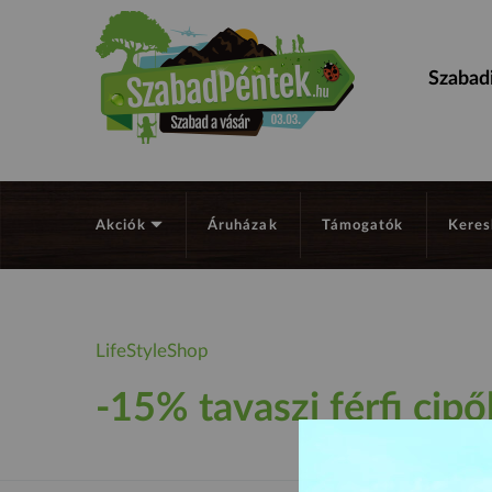
Szabadi
Akciók
Áruházak
Támogatók
Keres
LifeStyleShop
-15% tavaszi férfi cipő