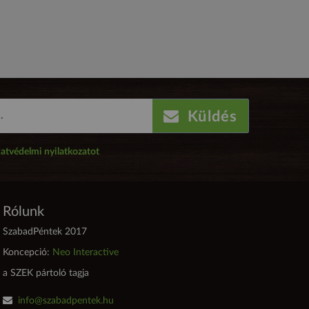
Küldés
atvédelmi nyilatkozatot
Rólunk
SzabadPéntek 2017
Koncepció:
Neo Interactive
a SZEK pártoló tagja
info@szabadpentek.hu