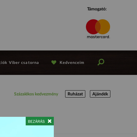
Támogató:
iók Viber csatorna
Kedvenceim
Százalékos kedvezmény
Ruházat
Ajándék