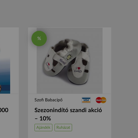
%
Szofi Babacipő
000
Szezonindító szandi akció
– 10%
Ajándék
Ruházat