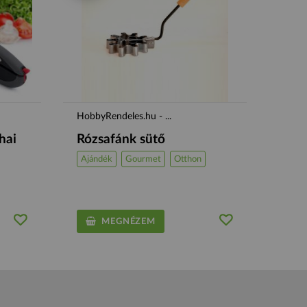
HobbyRendeles.hu - ...
hai
Rózsafánk sütő
Ajándék
Gourmet
Otthon
MEGNÉZEM