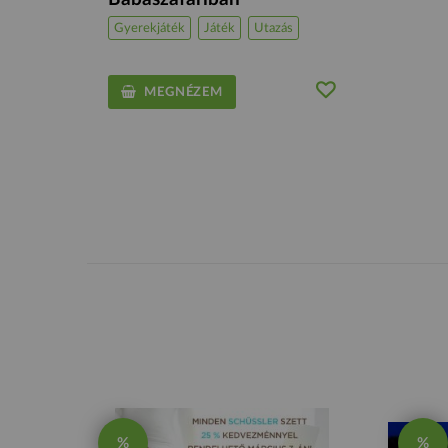
Gyerekjáték
Játék
Utazás
MEGNÉZEM
%
%