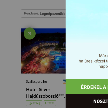
Legnépszerűbb
Össze
Rendezés:
Típus:
%
%
Szallasguru.hu
Sárká
Hotel Silver
Guru
Hajdúszoboszló***...
kedv
Egészség
Utazás
Ruház