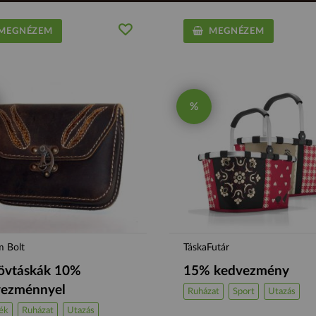
EGNÉZEM
MEGNÉZEM
%
m Bolt
TáskaFutár
övtáskák 10%
15% kedvezmény
vezménnyel
Ruházat
Sport
Utazás
ék
Ruházat
Utazás