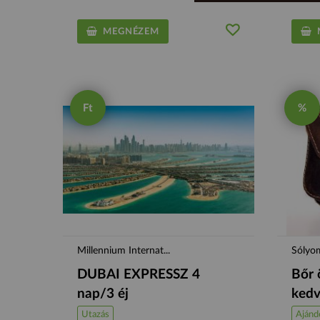
MEGNÉZEM
M
Ft
%
Millennium Internat...
Sólyo
DUBAI EXPRESSZ 4
Bőr 
nap/3 éj
ked
Utazás
Ajánd