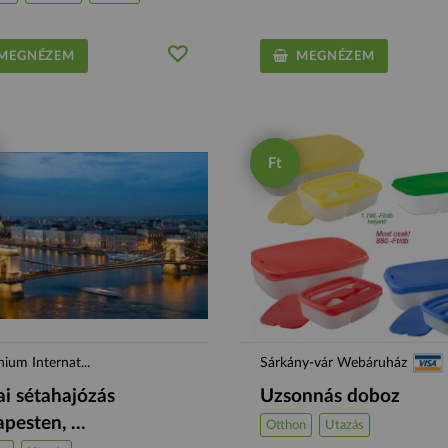
EGNÉZEM
MEGNÉZEM
Ft
nium Internat...
Sárkány-vár Webáruház
i sétahajózás
Uzsonnás doboz
pesten, ...
Otthon
Utazás