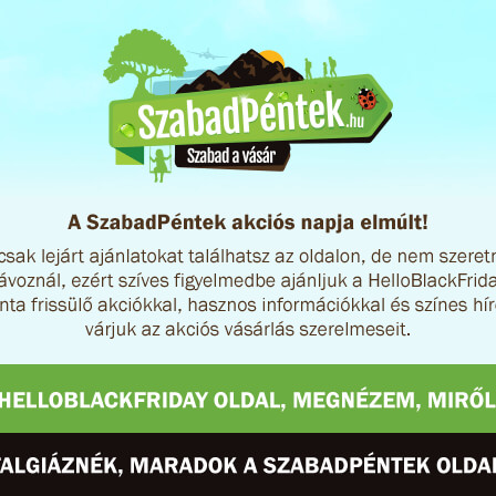
s
Ft
ny-vár Webáruház
Millennium Internat...
lós hátizsákra 25%
Dunajeci tutajozás
ezm...
zakopanei k...
at
Sport
Utazás
Kultúra
Utazás