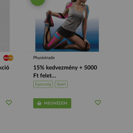
Physiotrade
kció
15% kedvezmény + 5000
Ft felet...
Egészség
Sport
MEGNÉZEM