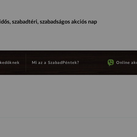
dős, szabadtéri, szabadságos akciós nap
kedőknek
Mi az a SzabadPéntek?
Online akc