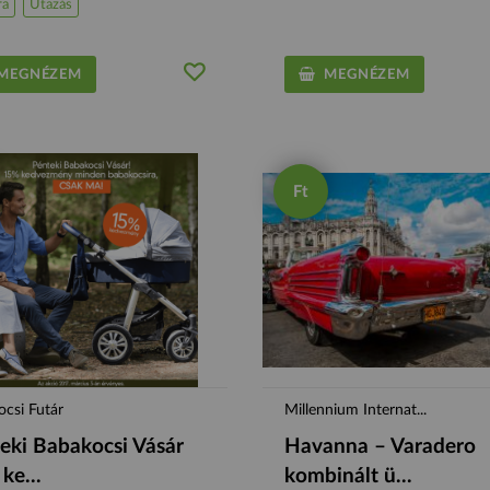
ra
Utazás
EGNÉZEM
MEGNÉZEM
Ft
csi Futár
Millennium Internat...
eki Babakocsi Vásár
Havanna – Varadero
ke...
kombinált ü...