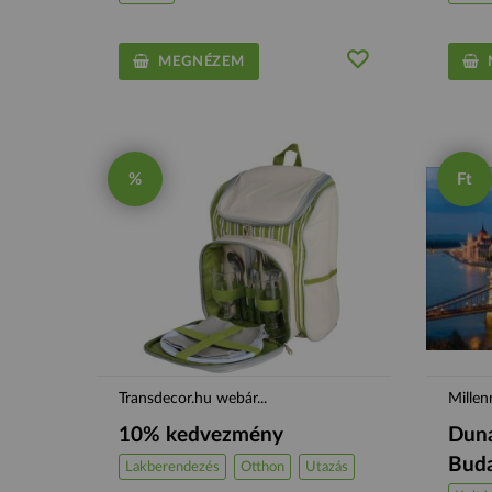
MEGNÉZEM
M
%
Ft
Transdecor.hu webár...
Millen
10% kedvezmény
Duna
Buda
Lakberendezés
Otthon
Utazás