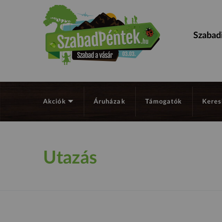
Szabadi
Akciók
Áruházak
Támogatók
Keres
Utazás