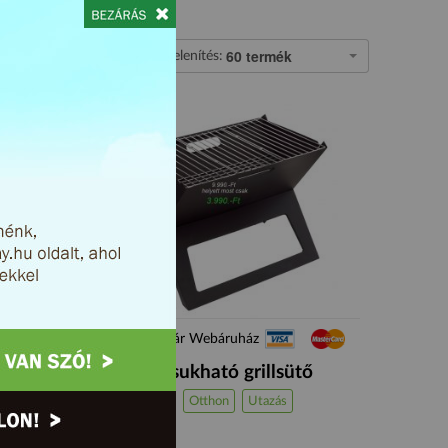
60 termék
Megjelenítés:
Ft
Sárkány-vár Webáruház
Összecsukható grillsütő
Gourmet
Otthon
Utazás