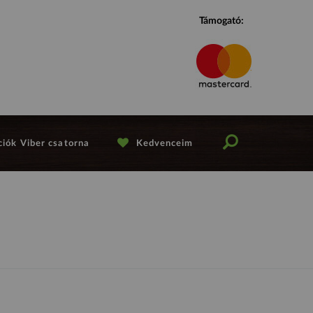
Támogató:
iók Viber csatorna
Kedvenceim