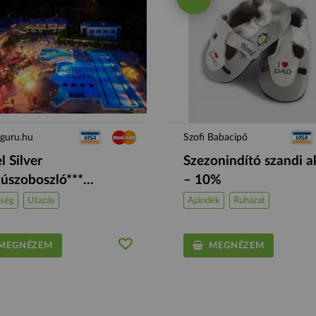
sguru.hu
Szofi Babacipő
l Silver
Szezonindító szandi a
úszoboszló***...
– 10%
ség
Utazás
Ajándék
Ruházat
EGNÉZEM
MEGNÉZEM