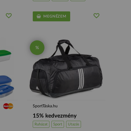
MEGNÉZEM
%
SportTáska.hu
15% kedvezmény
Ruházat
Sport
Utazás