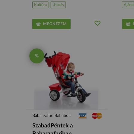
Kultúra
Utazás
Ajánd
MEGNÉZEM
M
%
Babaszafari Bababolt
SzabadPéntek a
Babaszafariban