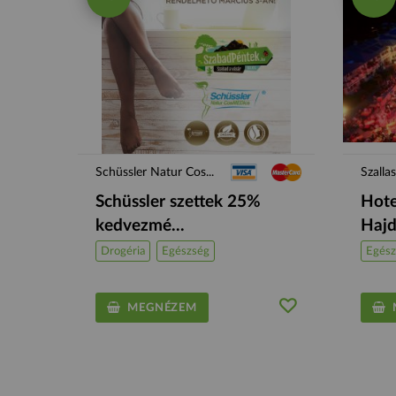
Schüssler Natur Cos...
Szalla
Schüssler szettek 25%
Hote
kedvezmé...
Hajd
Drogéria
Egészség
Egész
MEGNÉZEM
M