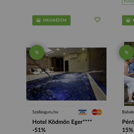
Kultú
MEGNÉZEM
M
%
%
Szallasguru.hu
Babako
Hotel Ködmön Eger****
Pént
-51%
15% 