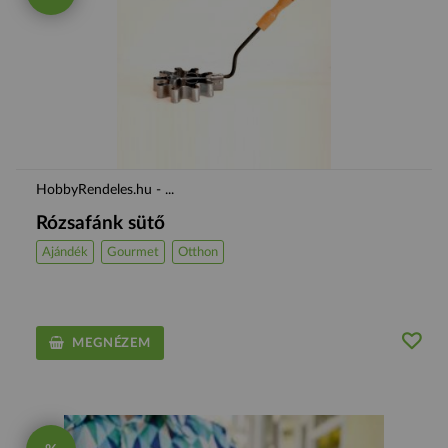
HobbyRendeles.hu - ...
Rózsafánk sütő
Ajándék
Gourmet
Otthon
MEGNÉZEM