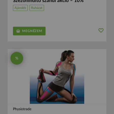
Szezonindító szandi akció – 10%
Ajándék
Ruházat
MEGNÉZEM
%
Physiotrade