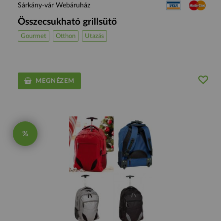
Sárkány-vár Webáruház
Összecsukható grillsütő
Gourmet
Otthon
Utazás
MEGNÉZEM
%