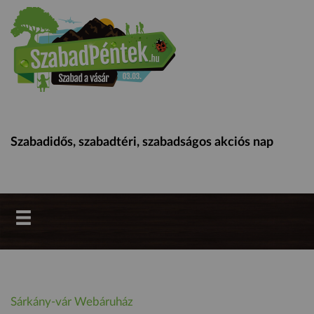
Szabadidős, szabadtéri, szabadságos akciós nap
Sárkány-vár Webáruház