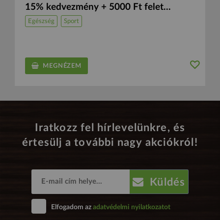
15% kedvezmény + 5000 Ft felet...
Egészség
Sport
MEGNÉZEM
Iratkozz fel hírlevelünkre, és
értesülj a további nagy akciókról!
Küldés
Elfogadom az
adatvédelmi nyilatkozatot