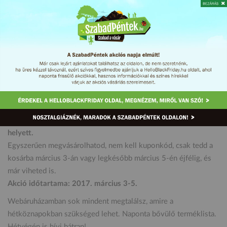
Vidd magaddal az ebédedet, uzsonnádat az iskolába,
munkahelyre, piknikre, ezekben a praktikus műanyag
ételdobozokban, amely evőeszközöket is tartalmaz.
Mérete: kb. 20 x 17 x 6,5 cm
Mikrosütőbe, mosogatógépbe és hűtőbe is helyezhető.
Most 3 napig 880 Ft/db áron vásárolhatod meg, 1190 Ft/db
helyett.
Egyszerűen megvásárolhatod, nem kell kuponkód, csak tedd a
kosárba március 3-án vagy legkésőbb március 5-én éjfélig, és
már viheted is.
Akció időtartama: 2017. március 3-5.
Webáruházamban sok mindent megtalálsz, amire a
hétköznapokban szükséged lehet. Naponta bővülő terméklista.
Hétvégén is hívj bátran!