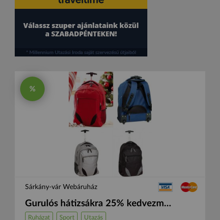
%
Sárkány-vár Webáruház
Gurulós hátizsákra 25% kedvezm...
Ruházat
Sport
Utazás