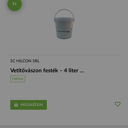
Ft
SC HILCON SRL
Vetítővászon festék – 4 liter ...
Otthon
MEGNÉZEM