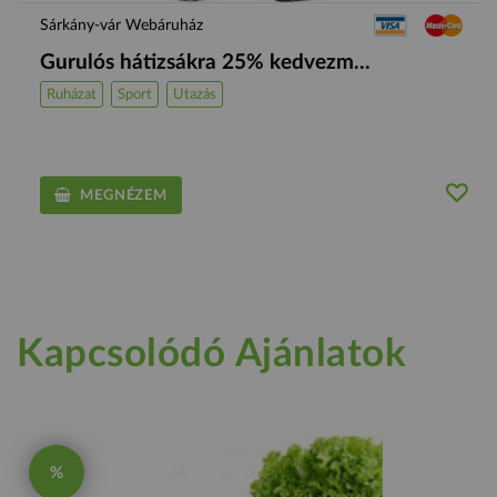
Sárkány-vár Webáruház
Gurulós hátizsákra 25% kedvezm...
Ruházat
Sport
Utazás
MEGNÉZEM
Kapcsolódó Ajánlatok
%