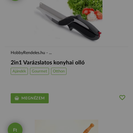
HobbyRendeles.hu - ...
2in1 Varázslatos konyhai olló
Ajándék
Gourmet
Otthon
MEGNÉZEM
Ft