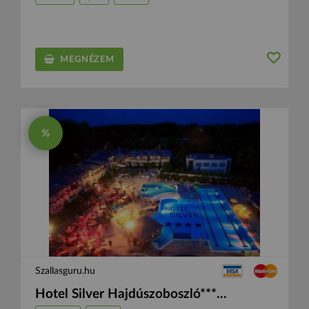
MEGNÉZEM
%
Szallasguru.hu
Hotel Silver Hajdúszoboszló***...