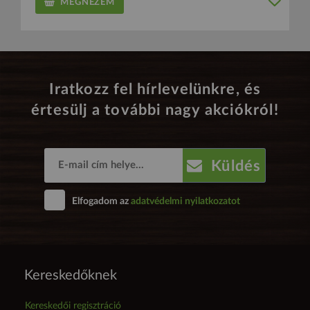
MEGNÉZEM
Iratkozz fel hírlevelünkre, és
értesülj a további nagy akciókról!
Küldés
Elfogadom az
adatvédelmi nyilatkozatot
Kereskedőknek
Kereskedői regisztráció