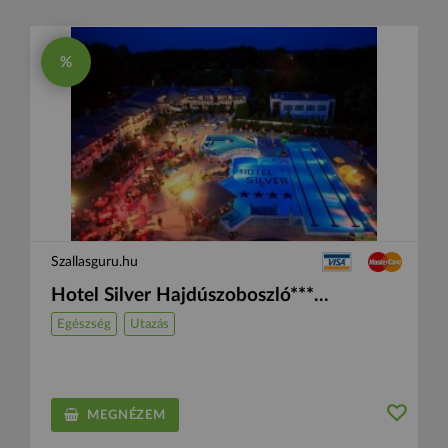
%
Szallasguru.hu
Hotel Silver Hajdúszoboszló***...
Egészség
Utazás
MEGNÉZEM