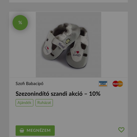
%
Szofi Babacipő
Szezonindító szandi akció – 10%
Ajándék
Ruházat
MEGNÉZEM