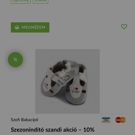
Egészség
Utazás
MEGNÉZEM
%
Szofi Babacipő
Szezonindító szandi akció – 10%