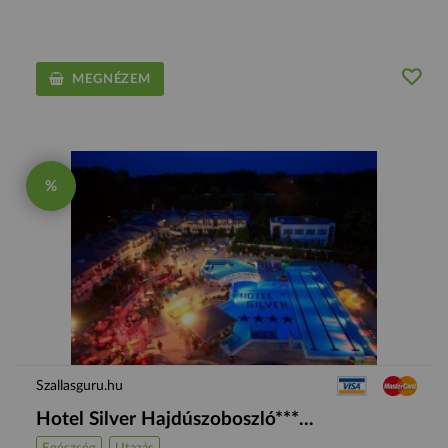
MEGNÉZEM
%
Szallasguru.hu
Hotel Silver Hajdúszoboszló***...