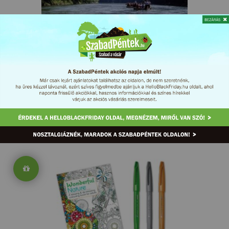
Millennium Internat...
Dunajeci tutajozás zakopanei k...
Kultúra
Utazás
MEGNÉZEM