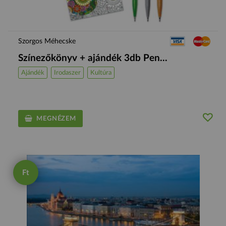
Szorgos Méhecske
Színezőkönyv + ajándék 3db Pen...
Ajándék
Irodaszer
Kultúra
MEGNÉZEM
Ft