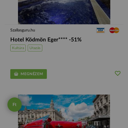
Szallasguru.hu
Hotel Ködmön Eger**** -51%
Kultúra
Utazás
MEGNÉZEM
Ft