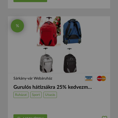
%
Sárkány-vár Webáruház
Gurulós hátizsákra 25% kedvezm...
Ruházat
Sport
Utazás