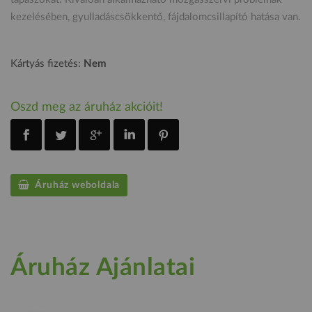
kezelésében, gyulladáscsökkentő, fájdalomcsillapító hatása van.
Kártyás fizetés:
Nem
Oszd meg az áruház akcióit!
Áruház weboldala
Áruház Ajánlatai