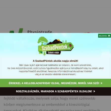
A Physiotrade Kft. egy 2013 óta működő és folyamatosan
fejlődő vállalkozás, melynek célja, hogy minél szélesebb
körben megismertesse az emberekkel a kineziológiai
tapaszokat. Kiválóan alkalmazható mozgásszervi problémák