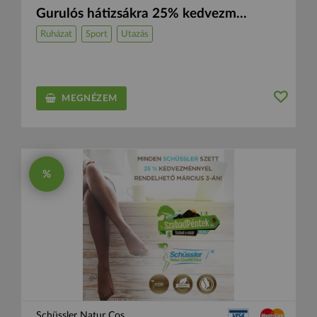
Gurulós hátizsákra 25% kedvezm...
Ruházat
Sport
Utazás
MEGNÉZEM
%
Schüssler Natur Cos...