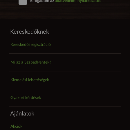
Elfogadom az
adatvédelmi nyilatkozatot
Kereskedőknek
Kereskedői regisztráció
Mi az a SzabadPéntek?
Kiemelési lehetőségek
Gyakori kérdések
Ajánlatok
Akciók