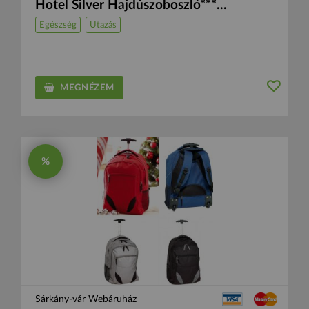
Hotel Silver Hajdúszoboszló***...
Egészség
Utazás
MEGNÉZEM
%
Sárkány-vár Webáruház