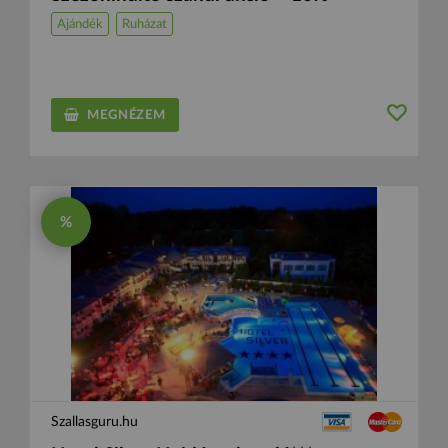
Ajándék
Ruházat
MEGNÉZEM
%
Szallasguru.hu