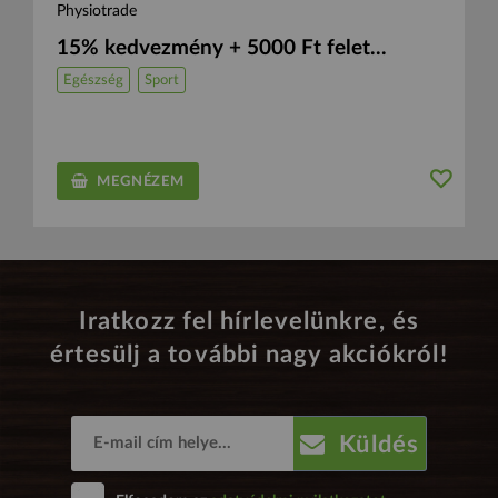
Physiotrade
15% kedvezmény + 5000 Ft felet...
Egészség
Sport
MEGNÉZEM
Iratkozz fel hírlevelünkre, és
értesülj a további nagy akciókról!
Küldés