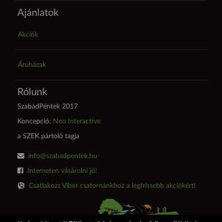
Ajánlatok
Akciók
Áruházak
Rólunk
SzabadPéntek 2017
Koncepció:
Neo Interactive
a SZEK pártoló tagja
info@szabadpentek.hu
Interneten vásárolni jó!
Csatlakozz Viber csatornánkhoz a legfrissebb akciókért!