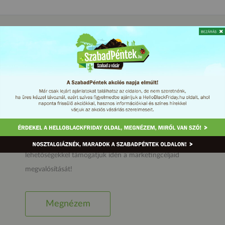
Az Internetes Vásárlás Napja sok éves, majd a
GyerekPéntek és a HelloBlackFriday 2016-os
tapasztalatai és a piaci visszajelzések alapján döntöttünk
a NetPéntek-sorozat elindításáról. A sorozat egységbe
rendezi, és a partnerek számára tervezhetőbbé teszi a
már jól ismert és új (SzabadPéntek, Back-to-School
Friday) (e-)kereskedelmi akciós nagy napjainkhoz való
csatlakozást. Nézd meg, milyen megjelenési
lehetőségekkel támogatjuk idén a marketingcéljaid
megvalósítását!
Megnézem