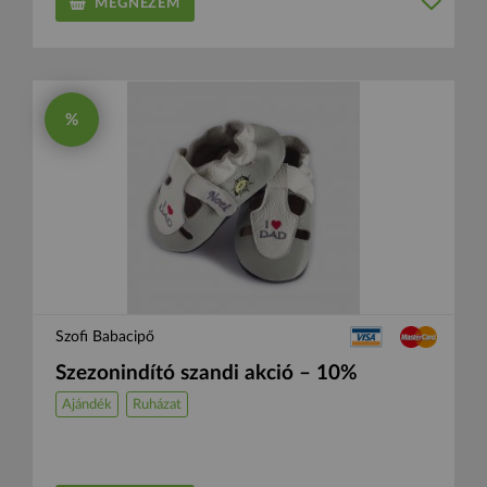
MEGNÉZEM
%
Szofi Babacipő
Szezonindító szandi akció – 10%
Ajándék
Ruházat