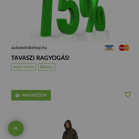
autoextrakshop.hu
TAVASZI RAGYOGÁS!
Autó-motor
Barkács
MEGNÉZEM
Ft