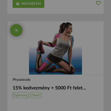
MEGNÉZEM
%
Physiotrade
15% kedvezmény + 5000 Ft felet...
Egészség
Sport