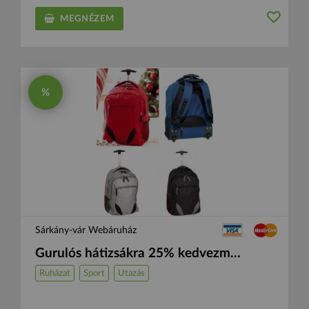
MEGNÉZEM
%
Sárkány-vár Webáruház
Gurulós hátizsákra 25% kedvezm...
Ruházat
Sport
Utazás