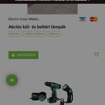
Electro Crazy Webár...
Akciós kül- és beltéri lámpák
Barkács
Lakberendezés
Otthon
MEGNÉZEM