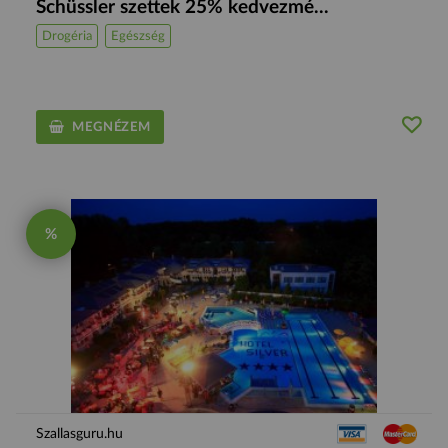
Schüssler szettek 25% kedvezmé...
Drogéria
Egészség
MEGNÉZEM
%
Szallasguru.hu