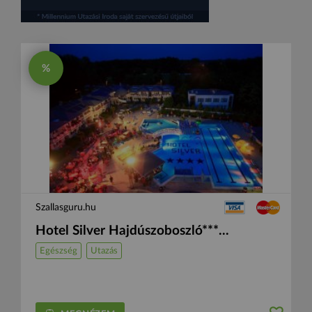
%
Szallasguru.hu
Hotel Silver Hajdúszoboszló***...
Egészség
Utazás