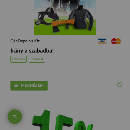
GépDepo.hu Kft.
Irány a szabadba!
Barkács
Ruházat
MEGNÉZEM
%