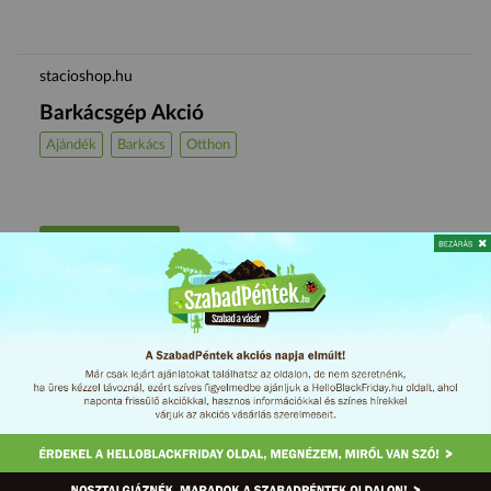
stacioshop.hu
Barkácsgép Akció
Ajándék
Barkács
Otthon
MEGNÉZEM
%