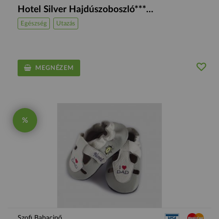
Hotel Silver Hajdúszoboszló***...
Egészség
Utazás
MEGNÉZEM
%
Szofi Babacipő