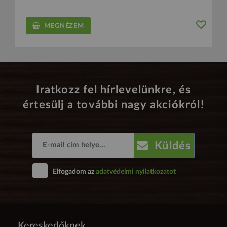
MEGNÉZEM
Iratkozz fel hírlevelünkre, és
értesülj a további nagy akciókról!
Küldés
Elfogadom az
adatvédelmi nyilatkozatot
Kereskedőknek