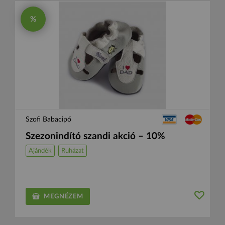
%
Szofi Babacipő
Szezonindító szandi akció – 10%
Ajándék
Ruházat
MEGNÉZEM