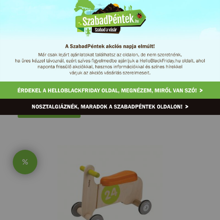
BHPgumi
Vásárlási kedvezmény
Autó-motor
MEGNÉZEM
%