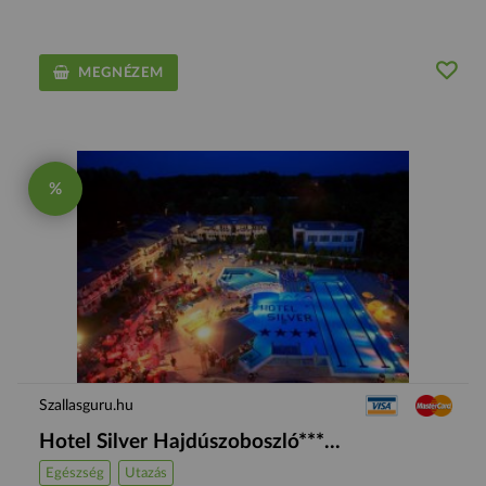
MEGNÉZEM
%
Szallasguru.hu
Hotel Silver Hajdúszoboszló***...
Egészség
Utazás