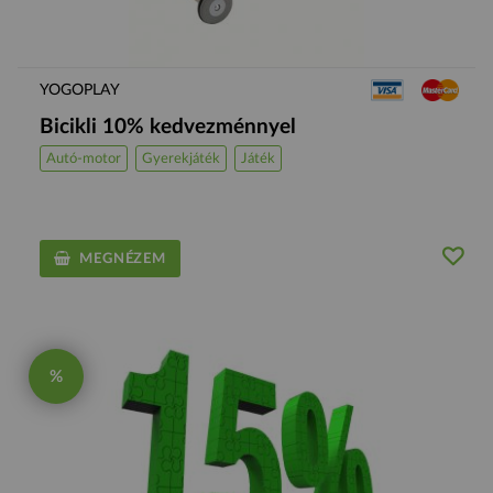
YOGOPLAY
Bicikli 10% kedvezménnyel
Autó-motor
Gyerekjáték
Játék
MEGNÉZEM
%