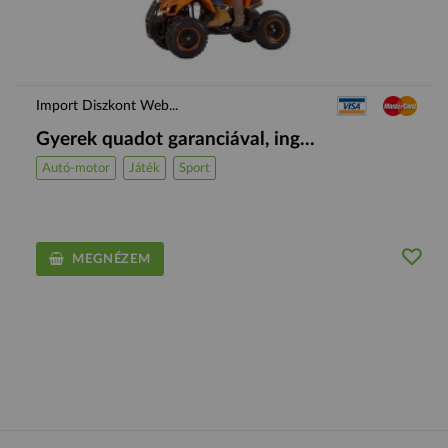
Import Diszkont Web...
Gyerek quadot garanciával, ing...
Autó-motor
Játék
Sport
MEGNÉZEM