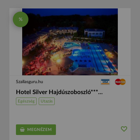
%
Szallasguru.hu
Hotel Silver Hajdúszoboszló***...
Egészség
Utazás
MEGNÉZEM