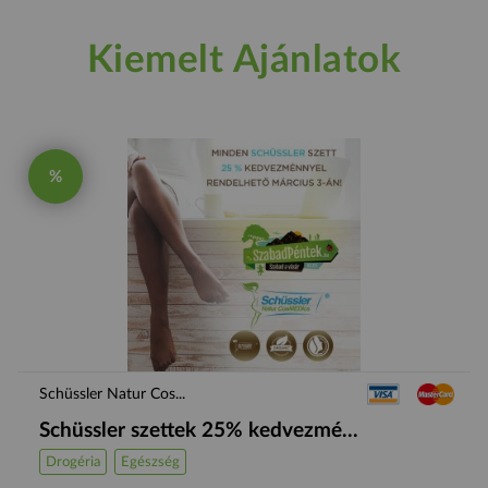
Kiemelt Ajánlatok
%
Schüssler Natur Cos...
Schüssler szettek 25% kedvezmé...
Drogéria
Egészség