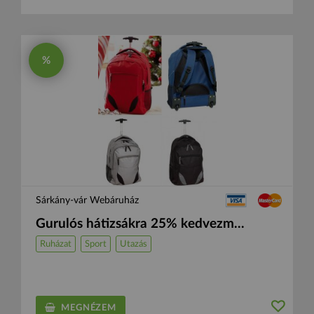
%
Sárkány-vár Webáruház
Gurulós hátizsákra 25% kedvezm...
Ruházat
Sport
Utazás
MEGNÉZEM