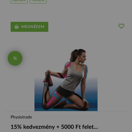
Ajándék
Ruházat
MEGNÉZEM
%
Physiotrade
15% kedvezmény + 5000 Ft felet...