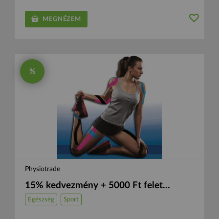
MEGNÉZEM
%
Physiotrade
15% kedvezmény + 5000 Ft felet...
Egészség
Sport