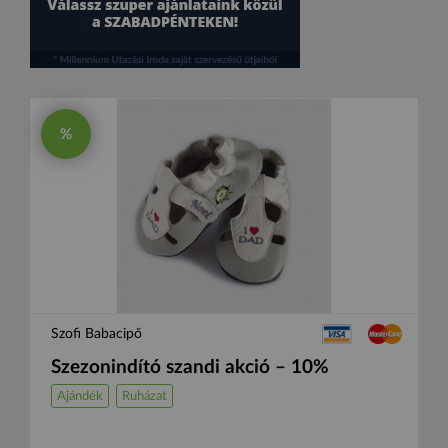
%
Szofi Babacipő
Szezonindító szandi akció – 10%
Ajándék
Ruházat