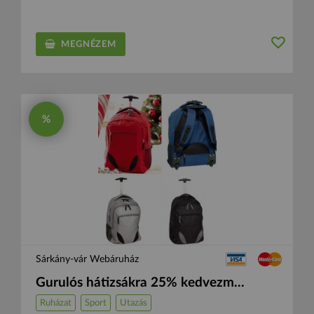
MEGNÉZEM
%
Sárkány-vár Webáruház
Gurulós hátizsákra 25% kedvezm...
Ruházat
Sport
Utazás