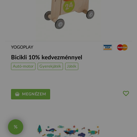
YOGOPLAY
Bicikli 10% kedvezménnyel
Autó-motor
Gyerekjáték
Játék
MEGNÉZEM
%