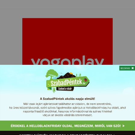
Termékek szülőknek, csecsemőknek, gyermekeknek.
Kártyás fizetés:
Igen