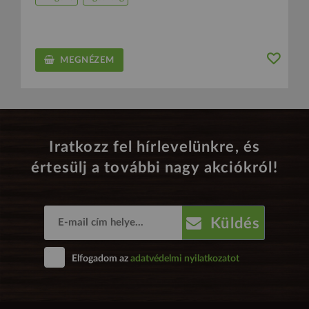
MEGNÉZEM
Iratkozz fel hírlevelünkre, és
értesülj a további nagy akciókról!
Küldés
Elfogadom az
adatvédelmi nyilatkozatot