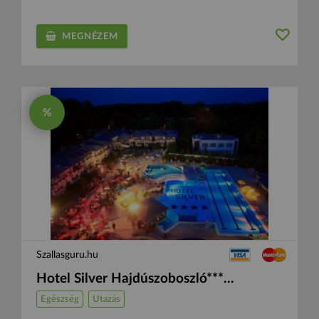
MEGNÉZEM
%
Szallasguru.hu
Hotel Silver Hajdúszoboszló***...
Egészség
Utazás