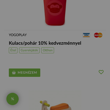
YOGOPLAY
Kulacs/pohár 10% kedvezménnyel
Étel
Gyerekjáték
Otthon
MEGNÉZEM
%