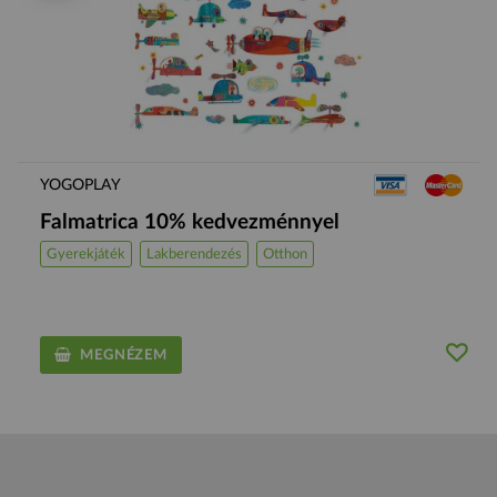
YOGOPLAY
Falmatrica 10% kedvezménnyel
Gyerekjáték
Lakberendezés
Otthon
MEGNÉZEM