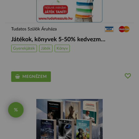
Tudatos Szülők Áruháza
Játékok, könyvek 5-50% kedvezm...
Gyerekjáték
Játék
Könyv
MEGNÉZEM
%