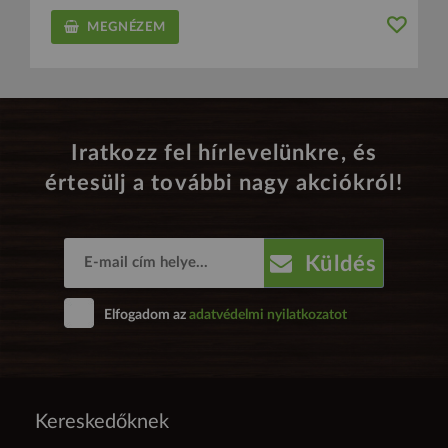
MEGNÉZEM
Iratkozz fel hírlevelünkre, és
értesülj a további nagy akciókról!
Küldés
Elfogadom az
adatvédelmi nyilatkozatot
Kereskedőknek