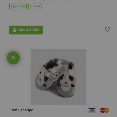
Egészség
Utazás
MEGNÉZEM
%
Szofi Babacipő