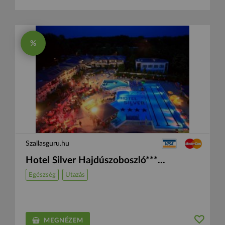
%
Szallasguru.hu
Hotel Silver Hajdúszoboszló***...
Egészség
Utazás
MEGNÉZEM