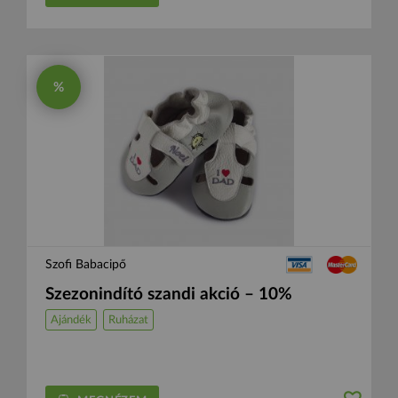
%
Szofi Babacipő
Szezonindító szandi akció – 10%
Ajándék
Ruházat