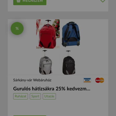
MEGNÉZEM
%
Sárkány-vár Webáruház
Gurulós hátizsákra 25% kedvezm...
Ruházat
Sport
Utazás