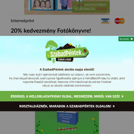
Internetprint
20% kedvezmény Fotókönyvre!
Ajándék
Könyv
MEGNÉZEM
Ft