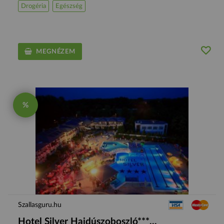
Drogéria
Egészség
MEGNÉZEM
%
Szallasguru.hu
Hotel Silver Hajdúszoboszló***...