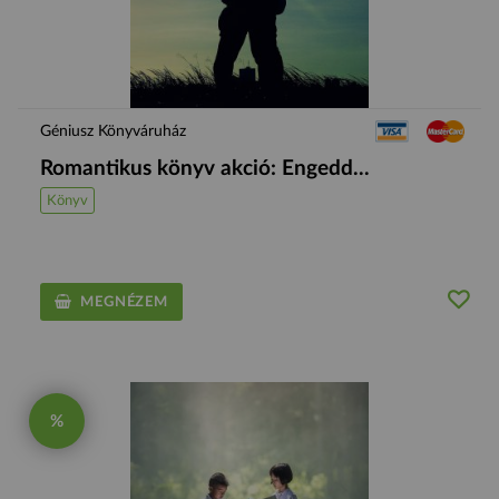
Géniusz Könyváruház
Romantikus könyv akció: Engedd...
Könyv
MEGNÉZEM
%