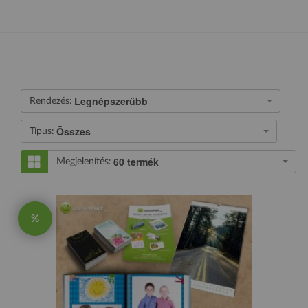
Legnépszerűbb
Rendezés:
Összes
Típus:
60 termék
Megjelenítés:
%