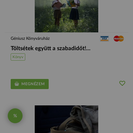
Géniusz Könyváruház
Töltsétek együtt a szabadidőt!...
Könyv
MEGNÉZEM
%