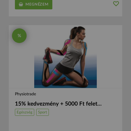
MEGNÉZEM
%
Physiotrade
15% kedvezmény + 5000 Ft felet...
Egészség
Sport