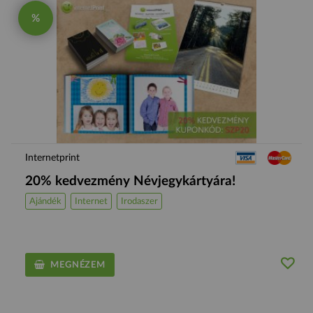
%
Internetprint
20% kedvezmény Névjegykártyára!
Ajándék
Internet
Irodaszer
MEGNÉZEM