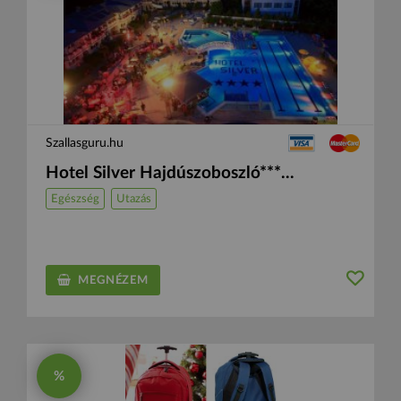
Szallasguru.hu
Hotel Silver Hajdúszoboszló***...
Egészség
Utazás
MEGNÉZEM
%