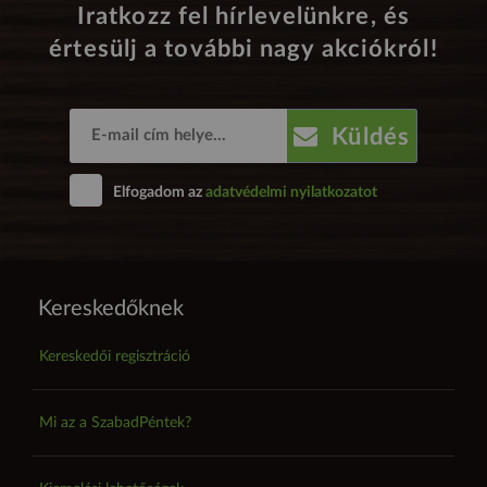
Iratkozz fel hírlevelünkre, és
értesülj a további nagy akciókról!
Küldés
Elfogadom az
adatvédelmi nyilatkozatot
Kereskedőknek
Kereskedői regisztráció
Mi az a SzabadPéntek?