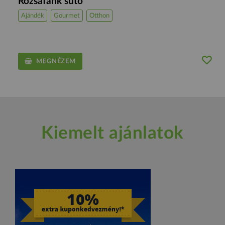
Rózsafánk sütő
Ajándék
Gourmet
Otthon
MEGNÉZEM
Kiemelt ajánlatok