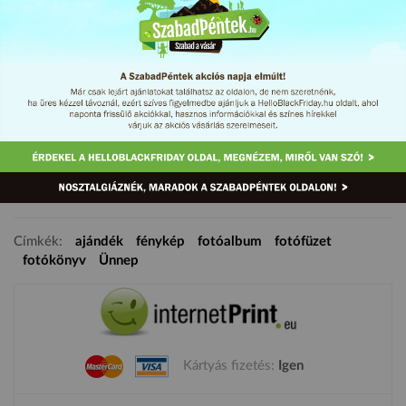
20% kedvezmény a
SZP20
kuponkód használatával. Fotókönyv
és fotófüzet készítés online szerkesztőben, kényelmesen,
egyszerűen, szoftver letöltése nélkül! Számos sablon,
színkombináció és dekoráció!
Akció időtartama: 2017. 03. 03.
Címkék:
ajándék
fénykép
fotóalbum
fotófüzet
fotókönyv
Ünnep
Kártyás fizetés:
Igen