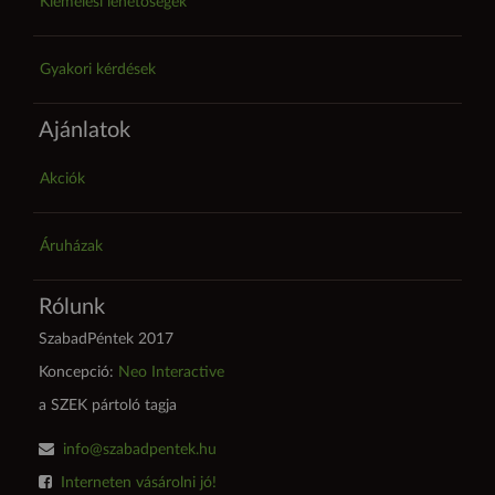
Kiemelési lehetőségek
Gyakori kérdések
Ajánlatok
Akciók
Áruházak
Rólunk
SzabadPéntek 2017
Koncepció:
Neo Interactive
a SZEK pártoló tagja
info@szabadpentek.hu
Interneten vásárolni jó!