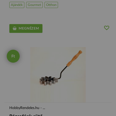
Ajándék
Gourmet
Otthon
MEGNÉZEM
Ft
HobbyRendeles.hu - ...