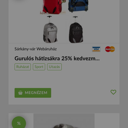
Sárkány-vár Webáruház
Gurulós hátizsákra 25% kedvezm...
Ruházat
Sport
Utazás
MEGNÉZEM
%