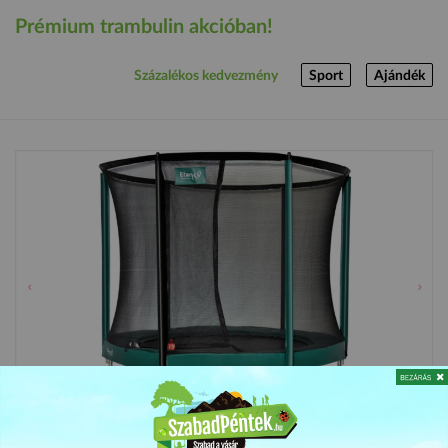
Prémium trambulin akcióban!
Százalékos kedvezmény
Sport
Ajándék