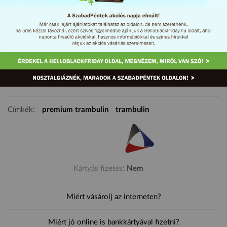
Etan Premium trambulinok akcióban! Csúcsminőségű termékek,
hosszú garanciával. Az akció a SzabadPéntek március 3. és 5.
közötti időszakában, illetve a készlet erejéig tart.
Címkék:
premium trambulin
trambulin
Kártyás fizetés:
Nem
Miért vásárolj az interneten?
Miért jó online is bankkártyával fizetni?