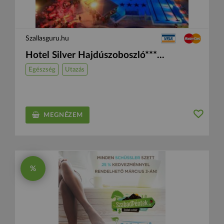
Szallasguru.hu
Hotel Silver Hajdúszoboszló***...
Egészség
Utazás
MEGNÉZEM
%