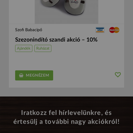
Szofi Babacipő
Szezonindító szandi akció – 10%
Ajándék
Ruházat
MEGNÉZEM
Iratkozz fel hírlevelünkre, és
értesülj a további nagy akciókról!