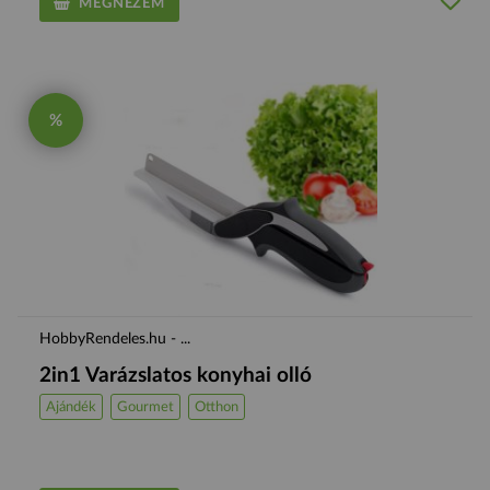
MEGNÉZEM
%
HobbyRendeles.hu - ...
2in1 Varázslatos konyhai olló
Ajándék
Gourmet
Otthon