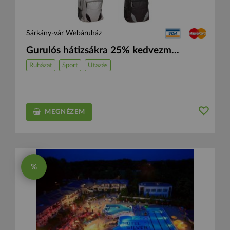
Sárkány-vár Webáruház
Gurulós hátizsákra 25% kedvezm...
Ruházat
Sport
Utazás
MEGNÉZEM
%