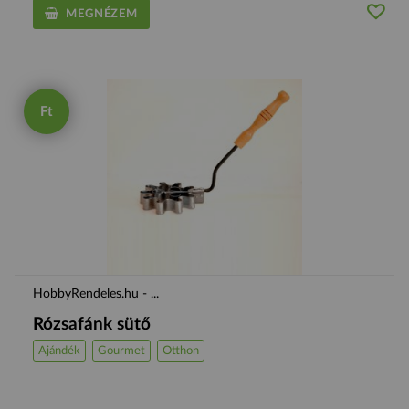
MEGNÉZEM
Ft
HobbyRendeles.hu - ...
Rózsafánk sütő
Ajándék
Gourmet
Otthon