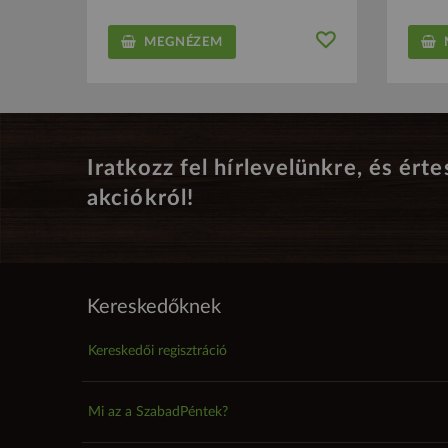
MEGNÉZEM
M
Iratkozz fel hírlevelünkre, és érte
akciókról!
Kereskedőknek
Kereskedői regisztráció
Mi az a SzabadPéntek?