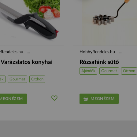
endeles.hu - ...
HobbyRendeles.hu - ...
 Varázslatos konyhai
Rózsafánk sütő
Ajándék
Gourmet
Otthon
ék
Gourmet
Otthon
EGNÉZEM
MEGNÉZEM