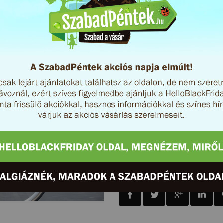
Itt a tavasz, irány a bringa! Ak
Az akció a SzabadPéntek március
erejéig tart.
Címkék:
aktivsport
biciklis
Miért vásárolj az interne
Oszd meg az ajánlatot!