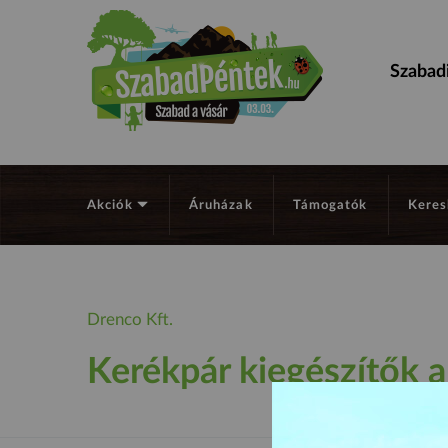
Szabadi
Akciók
Áruházak
Támogatók
Keres
Drenco Kft.
Kerékpár kiegészítők a