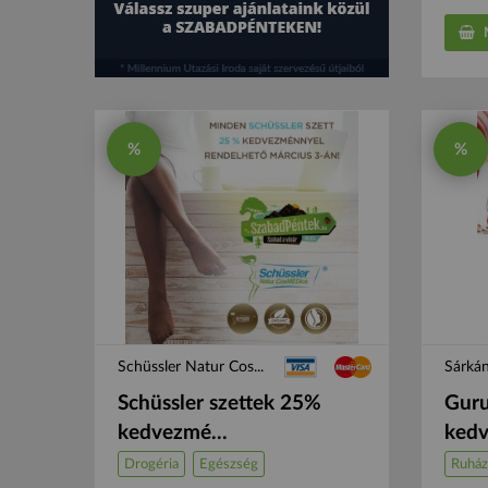
M
%
%
Schüssler Natur Cos...
Sárká
Schüssler szettek 25%
Guru
kedvezmé...
kedv
Drogéria
Egészség
Ruház