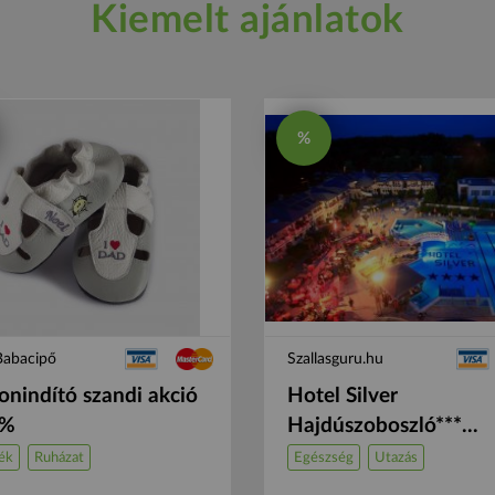
Kiemelt ajánlatok
%
Babacipő
Szallasguru.hu
onindító szandi akció
Hotel Silver
0%
Hajdúszoboszló***...
ék
Ruházat
Egészség
Utazás