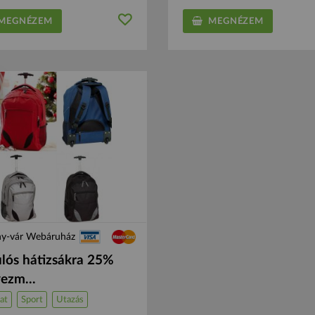
EGNÉZEM
MEGNÉZEM
ny-vár Webáruház
lós hátizsákra 25%
ezm...
at
Sport
Utazás