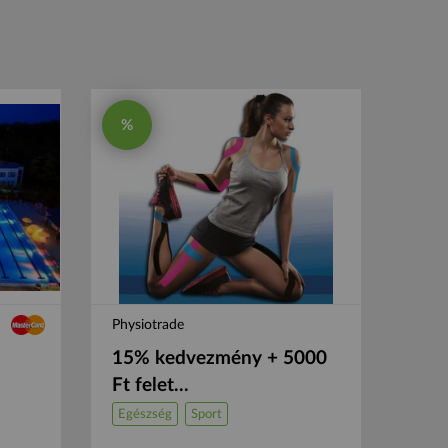
%
Physiotrade
15% kedvezmény + 5000
Ft felet...
Egészség
Sport