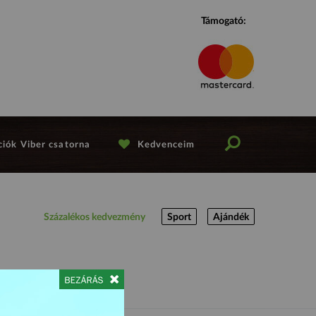
Támogató:
iók Viber csatorna
Kedvenceim
Százalékos kedvezmény
Sport
Ajándék