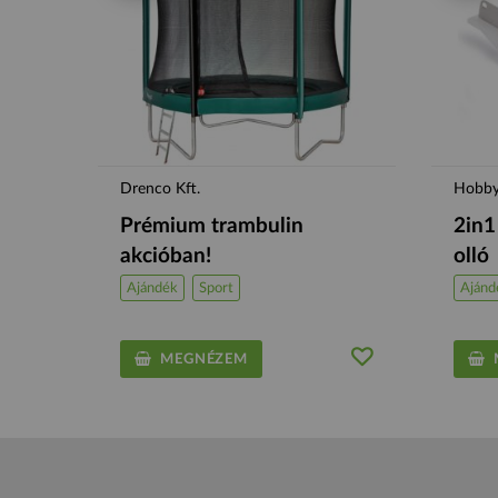
Drenco Kft.
HobbyR
Prémium trambulin
2in1
akcióban!
olló
Ajándék
Sport
Ajánd
MEGNÉZEM
M