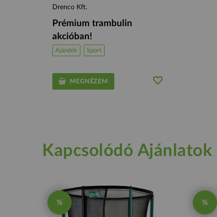
Drenco Kft.
Prémium trambulin
akcióban!
Ajándék
Sport
MEGNÉZEM
Kapcsolódó Ajánlatok
%
%