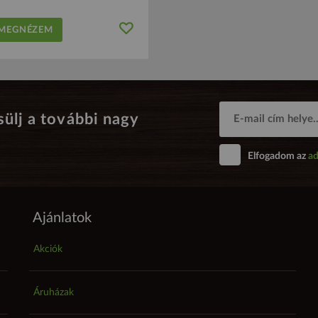
EGNÉZEM
sülj a további nagy
Elfogadom az
ad
Ajánlatok
Akciók
Áruházak