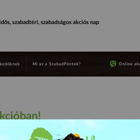
dős, szabadtéri, szabadságos akciós nap
kedőknek
Mi az a SzabadPéntek?
Online akc
kcióban!