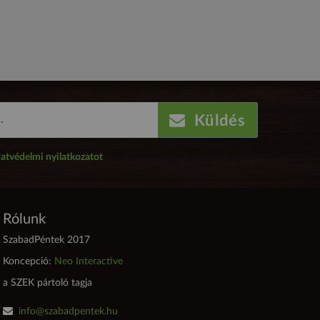
Küldés
atvédelmi nyilatkozatot
Rólunk
SzabadPéntek 2017
Koncepció:
Neo Interactive
a SZEK pártoló tagja
info@szabadpentek.hu