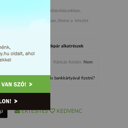
ciós kerékpár és kiegészítő webáruházunkban.
 3. és 5. közötti időszakában, illetve a készlet
 termékek
kerékpár
kerékpár alkatrészek
Kártyás fizetés:
Nem
ten?
Miért jó online is bankkártyával fizetni?
ÉRTESÍTÉS
KEDVENC