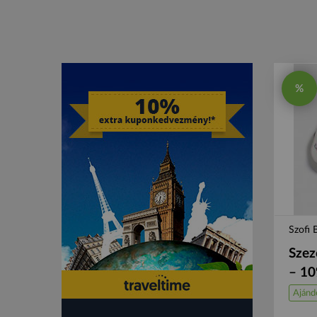
%
Szofi 
Szez
– 1
Ajánd