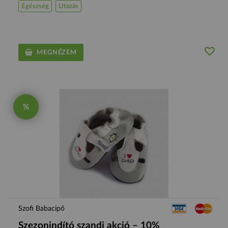
Egészség
Utazás
MEGNÉZEM
%
Szofi Babacipő
Szezonindító szandi akció – 10%