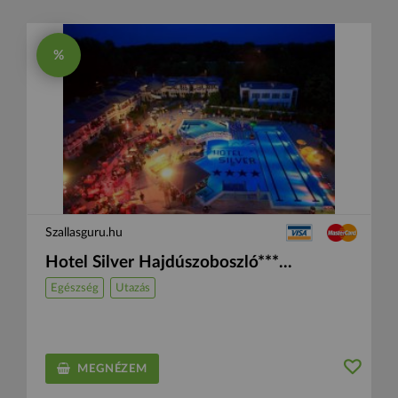
%
Szallasguru.hu
Hotel Silver Hajdúszoboszló***...
Egészség
Utazás
MEGNÉZEM