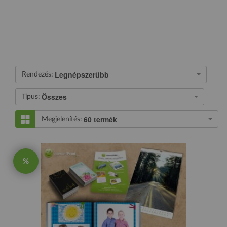
Legnépszerűbb
Rendezés:
Összes
Típus:
60 termék
Megjelenítés:
%