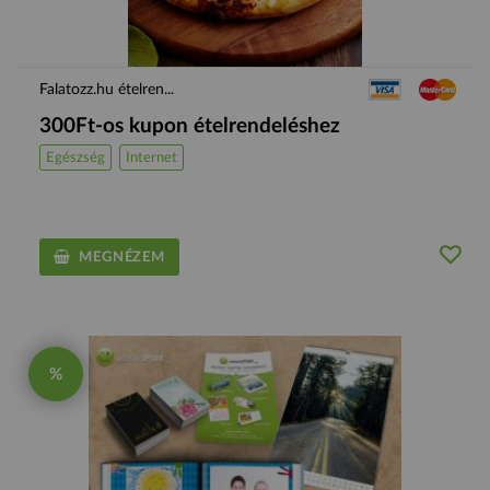
Falatozz.hu ételren...
300Ft-os kupon ételrendeléshez
Egészség
Internet
MEGNÉZEM
%