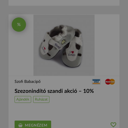
%
Szofi Babacipő
Szezonindító szandi akció – 10%
Ajándék
Ruházat
MEGNÉZEM