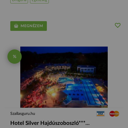
Drogéria
Egészség
MEGNÉZEM
%
Szallasguru.hu
Hotel Silver Hajdúszoboszló***...