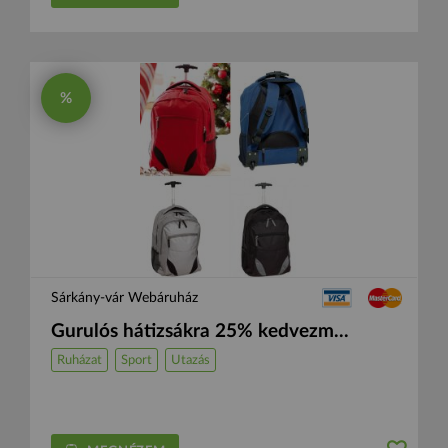
%
Sárkány-vár Webáruház
Gurulós hátizsákra 25% kedvezm...
Ruházat
Sport
Utazás