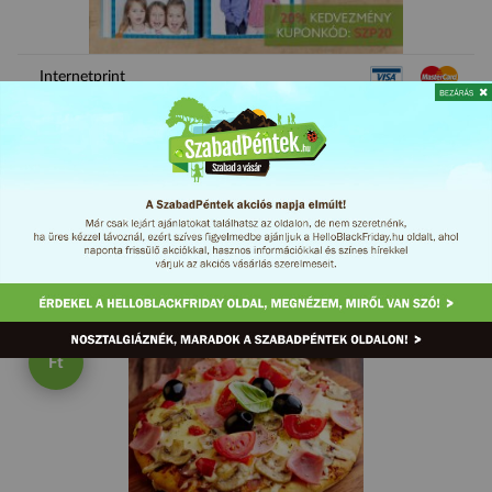
Internetprint
20% kedvezmény Névjegykártyára!
Ajándék
Internet
Irodaszer
MEGNÉZEM
Ft