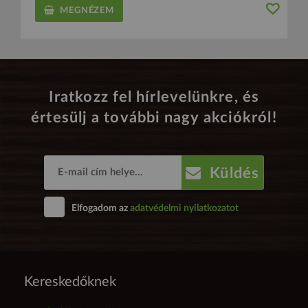
MEGNÉZEM
Iratkozz fel hírlevelünkre, és
értesülj a további nagy akciókról!
Küldés
Elfogadom az
adatvédelmi nyilatkozatot
Kereskedőknek