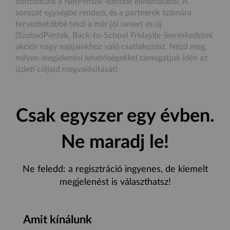
döntöttünk a NetPéntek-sorozat elindításáról. A
sorozat egységbe rendezi, és a partnerek számára
tervezhetőbbé teszi a már jól ismert és új
(SzabadPéntek, Back-to-School Friday)(e-)kereskedelmi
akciós nagy napjainkhoz való csatlakozást. Nézd meg,
milyen megjelenési lehetőségekkel támogatjuk idén az
üzleti céljaid megvalósítását!
Csak egyszer egy évben.
Ne maradj le!
Ne feledd: a regisztráció ingyenes, de kiemelt
megjelenést is választhatsz!
Amit kínálunk