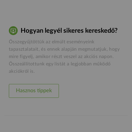
Hogyan legyél sikeres kereskedő?
Összegyűjtöttük az elmúlt eseményeink
tapasztalatait, és ennek alapján megmutatjuk, hogy
mire figyelj, amikor részt veszel az akciós napon.
Összeállítottunk egy listát a legjobban működő
akciókról is.
Hasznos tippek