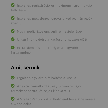
Ingyenes regisztráció és maximum három akció
feltöltése
Ingyenes megjelenés logóval a kedvezményezők
között
Nagy médiafigyelem, online megjelenések
Új vásárlók elérése a karácsonyi szezon előtt
Extra kiemelési lehetőségek a nagyobb
forgalomhoz
Amit kérünk
Legalább egy akció feltöltése a site-ra
Az akció vonatkozhat egy termékre vagy
termékcsoportra, és teljes kínálatra is
A SzabadPéntek kattintható embléma kihelyezése
a weboldalra