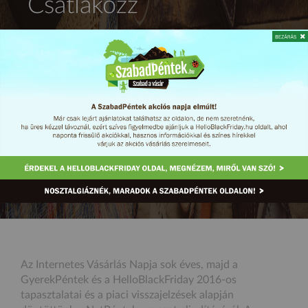
Csatlakozz
kereskedőként
a
SzabadPéntekhez!
Regisztráld áruházad ingyen, és növeld
forgalmadat!
AZ IDEI REGISZTRÁCIÓ LEZÁRULT
Az Internetes Vásárlás Napja sok éves, majd a
GyerekPéntek és a HelloBlackFriday 2016-os
tapasztalatai és a piaci visszajelzések alapján