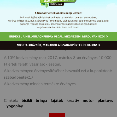
Szuper eszköz kezdő bringásoknak, segíti a gyerekek
egyensúlyérzékének fejlődését, így sokkal könnyebben
tanulnak meg bringázni pedálos bicajon.
A 10% kedvezmény csak 2017. március 3-án érvényes 10 000
Ft érték feletti vásárlások esetén.
A kedvezményed érvényesítéséhez használd ezt a kuponkódot:
szabadpéntek17
A kedvezmény minden termékre érvényes.
Címkék:
bicikli
bringa
fajáték
kreatív
motor
plantoys
yogoplay