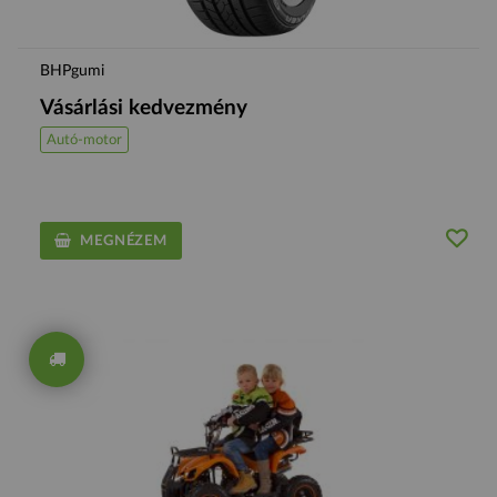
BHPgumi
Vásárlási kedvezmény
Autó-motor
MEGNÉZEM