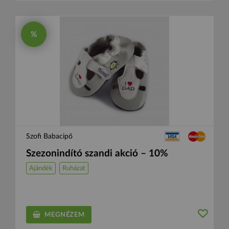
%
Szofi Babacipő
Szezonindító szandi akció – 10%
Ajándék
Ruházat
MEGNÉZEM