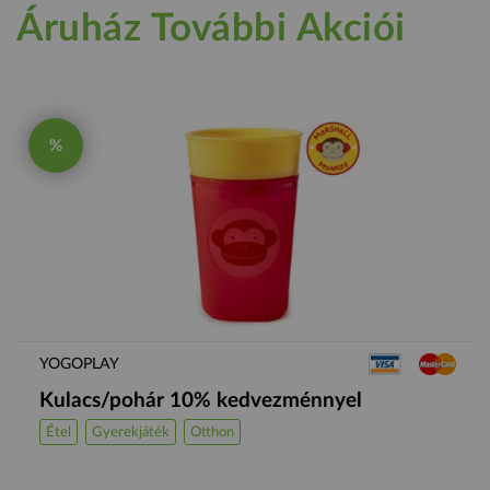
Áruház További Akciói
%
YOGOPLAY
Kulacs/pohár 10% kedvezménnyel
Étel
Gyerekjáték
Otthon