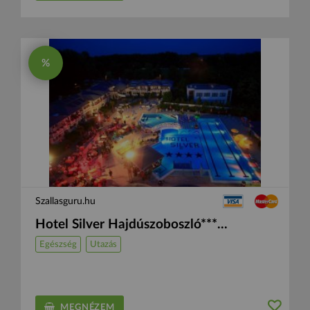
%
Szallasguru.hu
Hotel Silver Hajdúszoboszló***...
Egészség
Utazás
MEGNÉZEM