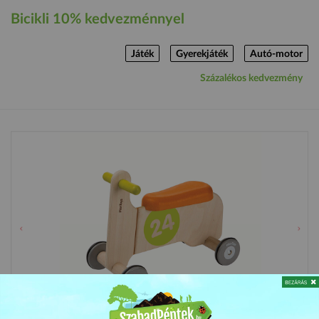
Bicikli 10% kedvezménnyel
Játék
Gyerekjáték
Autó-motor
Százalékos kedvezmény