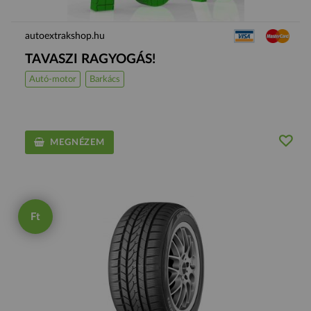
autoextrakshop.hu
TAVASZI RAGYOGÁS!
Autó-motor
Barkács
MEGNÉZEM
Ft