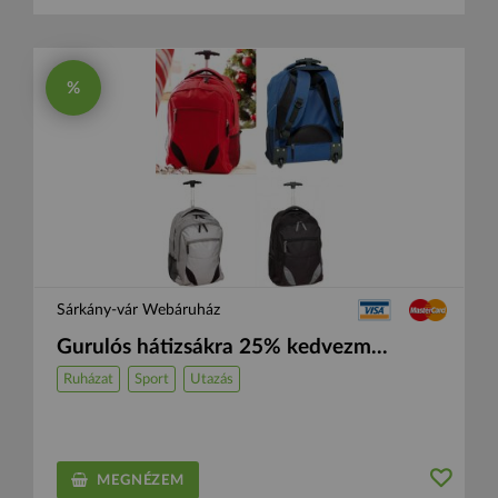
%
Sárkány-vár Webáruház
Gurulós hátizsákra 25% kedvezm...
Ruházat
Sport
Utazás
MEGNÉZEM