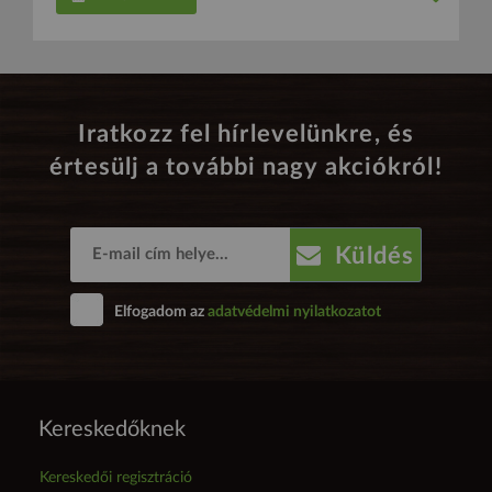
Iratkozz fel hírlevelünkre, és
értesülj a további nagy akciókról!
Küldés
Elfogadom az
adatvédelmi nyilatkozatot
Kereskedőknek
Kereskedői regisztráció