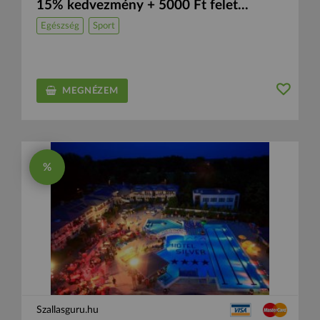
15% kedvezmény + 5000 Ft felet...
Egészség
Sport
MEGNÉZEM
%
Szallasguru.hu