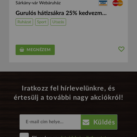
Sárkány-vár Webáruház
Gurulós hátizsákra 25% kedvezm...
Ruházat
Sport
Utazás
MEGNÉZEM
Iratkozz fel hírlevelünkre, és
értesülj a további nagy akciókról!
Küldés