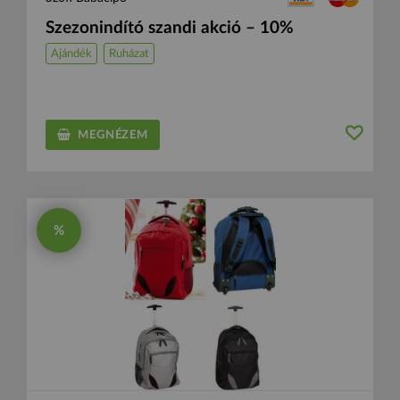
Szezonindító szandi akció – 10%
Ajándék
Ruházat
MEGNÉZEM
%