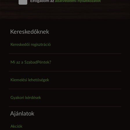
Elfogadom az
adatvédelmi nyilatkozatot
Kereskedőknek
Kereskedői regisztráció
Mi az a SzabadPéntek?
Kiemelési lehetőségek
Gyakori kérdések
Ajánlatok
Akciók