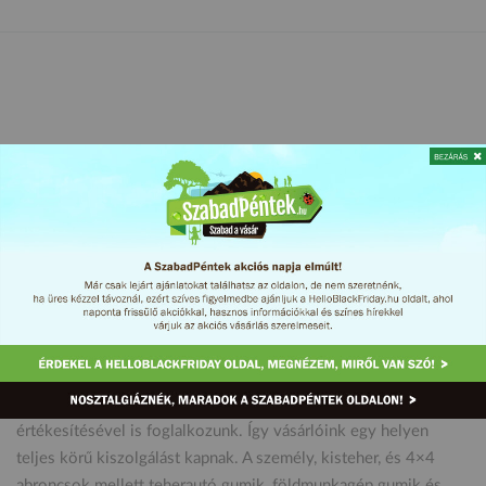
Autógumi értékesítés mellett ma már alufelnik, lemezfelnik
értékesítésével is foglalkozunk. Így vásárlóink egy helyen
teljes körű kiszolgálást kapnak. A személy, kisteher, és 4×4
abroncsok mellett teherautó gumik, földmunkagép gumik és