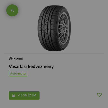
Ft
BHPgumi
Vásárlási kedvezmény
Autó-motor
MEGNÉZEM