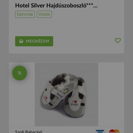
Hotel Silver Hajdúszoboszló***...
Egészség
Utazás
MEGNÉZEM
%
Szofi Babacipő