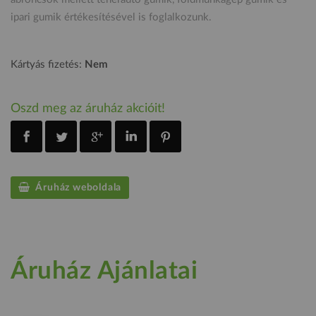
ipari gumik értékesítésével is foglalkozunk.
Kártyás fizetés:
Nem
Oszd meg az áruház akcióit!
Áruház weboldala
Áruház Ajánlatai