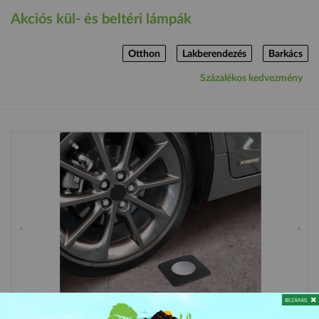
Akciós kül- és beltéri lámpák
Otthon
Lakberendezés
Barkács
Százalékos kedvezmény