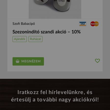
Szofi Babacipő
Szezonindító szandi akció – 10%
Ajándék
Ruházat
MEGNÉZEM
Iratkozz fel hírlevelünkre, és
értesülj a további nagy akciókról!