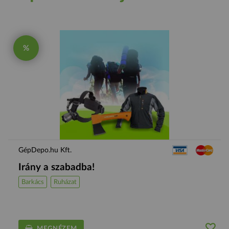
%
GépDepo.hu Kft.
Irány a szabadba!
Barkács
Ruházat
MEGNÉZEM