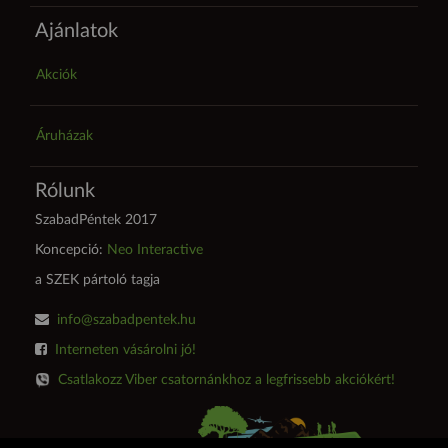
Ajánlatok
Akciók
Áruházak
Rólunk
SzabadPéntek 2017
Koncepció:
Neo Interactive
a SZEK pártoló tagja
info@szabadpentek.hu
Interneten vásárolni jó!
Csatlakozz Viber csatornánkhoz a legfrissebb akciókért!