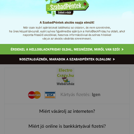
Akciós kül- és beltéri lámpák 2017. március 3. és 5. között
Címkék:
fali lámpa
fumagalli
lámpa
taposólámpa
Kártyás fizetés:
Igen
Miért vásárolj az interneten?
Miért jó online is bankkártyával fizetni?