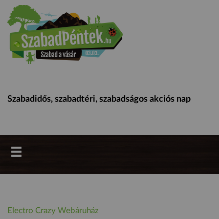
Szabadidős, szabadtéri, szabadságos akciós nap
Electro Crazy Webáruház