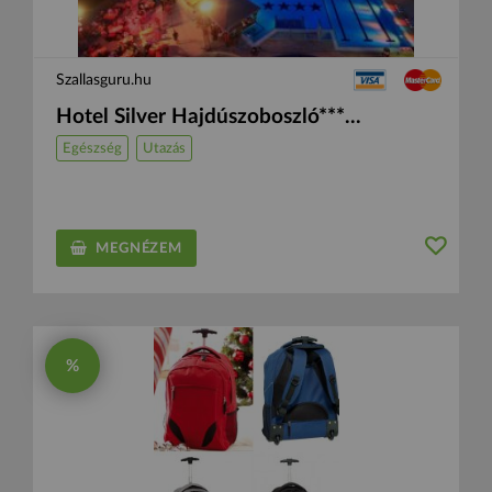
Szallasguru.hu
Hotel Silver Hajdúszoboszló***...
Egészség
Utazás
MEGNÉZEM
%