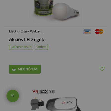
Electro Crazy Webár...
Akciós LED égők
Lakberendezés
Otthon
MEGNÉZEM
%