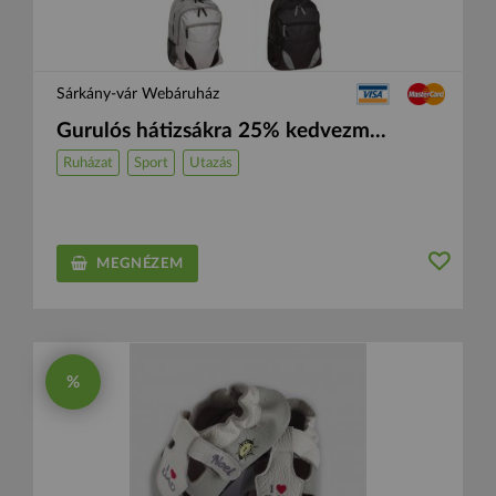
Sárkány-vár Webáruház
Gurulós hátizsákra 25% kedvezm...
Ruházat
Sport
Utazás
MEGNÉZEM
%