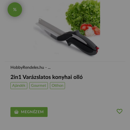
%
HobbyRendeles.hu - ...
2in1 Varázslatos konyhai olló
Ajándék
Gourmet
Otthon
MEGNÉZEM