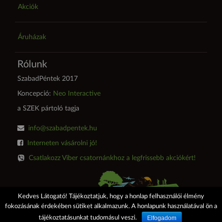
Akciók
Áruházak
Rólunk
SzabadPéntek 2017
Koncepció:
Neo Interactive
a SZEK pártoló tagja
info@szabadpentek.hu
Interneten vásárolni jó!
Csatlakozz Viber csatornánkhoz a legfrissebb akciókért!
SzabadPéntek 2017
Adatkezelés
Impresszum
Kedves Látogató! Tájékoztatjuk, hogy a honlap felhasználói élmény
fokozásának érdekében sütiket alkalmazunk. A honlapunk használatával ön a
Elfogadom
tájékoztatásunkat tudomásul veszi.