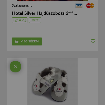
Szallasguru.hu
Hotel Silver Hajdúszoboszló***...
Egészség
Utazás
MEGNÉZEM
%