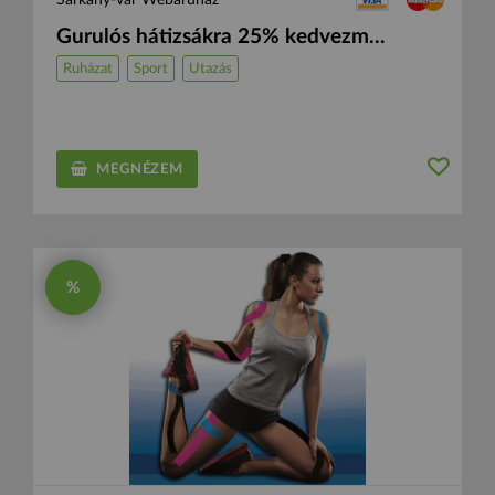
Sárkány-vár Webáruház
Gurulós hátizsákra 25% kedvezm...
Ruházat
Sport
Utazás
MEGNÉZEM
%