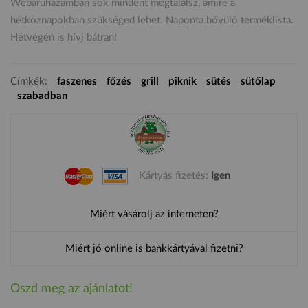
Webáruházamban sok mindent megtalálsz, amire a
hétköznapokban szükséged lehet. Naponta bővülő terméklista.
Hétvégén is hívj bátran!
Címkék:
faszenes
főzés
grill
piknik
sütés
sütőlap
szabadban
Kártyás fizetés:
Igen
Miért vásárolj az interneten?
Miért jó online is bankkártyával fizetni?
Oszd meg az ajánlatot!