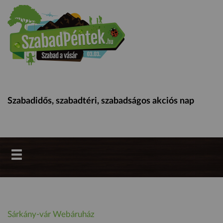
Szabadidős, szabadtéri, szabadságos akciós nap
Sárkány-vár Webáruház