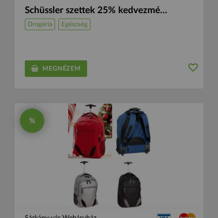
Schüssler szettek 25% kedvezmé...
Drogéria
Egészség
MEGNÉZEM
%