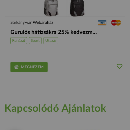
Sárkány-vár Webáruház
Gurulós hátizsákra 25% kedvezm...
Ruházat
Sport
Utazás
MEGNÉZEM
Kapcsolódó Ajánlatok