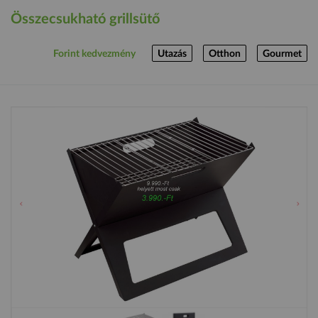
Összecsukható grillsütő
Forint kedvezmény
Utazás
Otthon
Gourmet