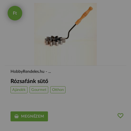
Ft
HobbyRendeles.hu - ...
Rózsafánk sütő
Ajándék
Gourmet
Otthon
MEGNÉZEM