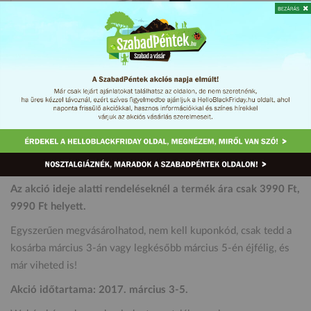
Fogd és vidd! Csak összecsukod és magaddal viheted bárhová
ezt a remek grillsütőt.
Az összehajtható faszenes grillsütő jellemzői: 2 grillrács,
fogókkal, oldalsó szellőzőnyílásokkal súlya mindösszesen 3 kg,
összecsukható (vastagsága kb. 2,5 cm), mérete: 46×45,5×46
cm
Az akció ideje alatti rendeléseknél a termék ára csak 3990 Ft,
9990 Ft helyett.
Egyszerűen megvásárolhatod, nem kell kuponkód, csak tedd a
kosárba március 3-án vagy legkésőbb március 5-én éjfélig, és
már viheted is!
Akció időtartama: 2017. március 3-5.