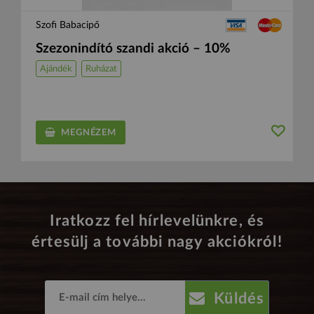
Szofi Babacipő
Szezonindító szandi akció – 10%
Ajándék
Ruházat
MEGNÉZEM
Iratkozz fel hírlevelünkre, és
értesülj a további nagy akciókról!
Küldés