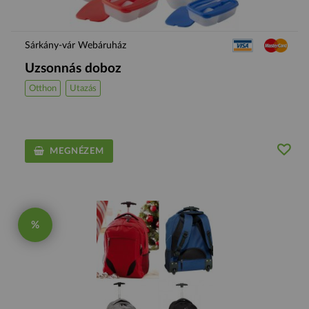
Sárkány-vár Webáruház
Uzsonnás doboz
Otthon
Utazás
MEGNÉZEM
%