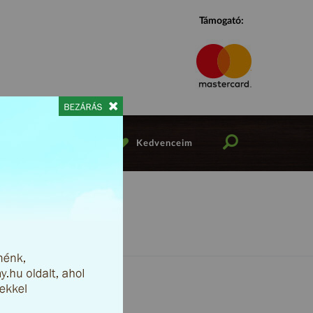
Támogató:
iók Viber csatorna
Kedvenceim