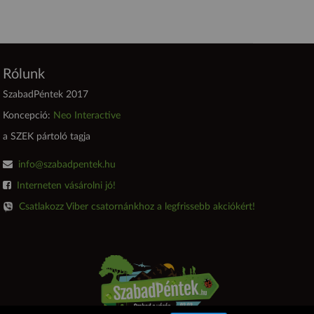
Rólunk
SzabadPéntek 2017
Koncepció:
Neo Interactive
a SZEK pártoló tagja
info@szabadpentek.hu
Interneten vásárolni jó!
Csatlakozz Viber csatornánkhoz a legfrissebb akciókért!