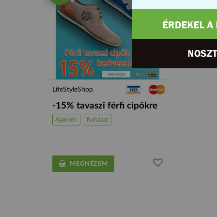
LifeStyleShop
-15% tavaszi férfi cipőkre
Ajándék
Ruházat
MEGNÉZEM