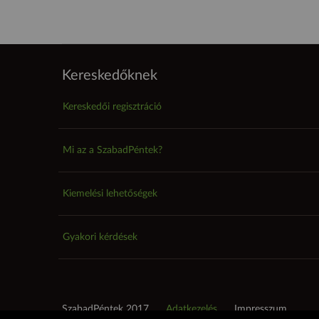
Kereskedőknek
Kereskedői regisztráció
Mi az a SzabadPéntek?
Kiemelési lehetőségek
Gyakori kérdések
SzabadPéntek 2017
Adatkezelés
Impresszum