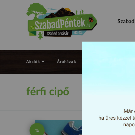
Szabadi
Akciók
Áruházak
Támogatók
Keres
férfi cipő
%