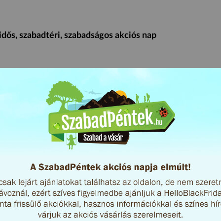
dős, szabadtéri, szabadságos akciós nap
kedőknek
Mi az a SzabadPéntek?
Online akc