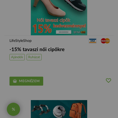
LifeStyleShop
-15% tavaszi női cipőkre
Ajándék
Ruházat
MEGNÉZEM
%