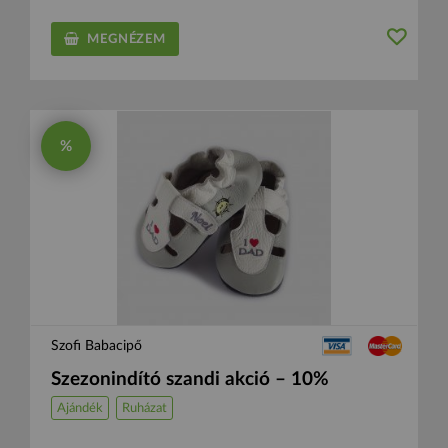
MEGNÉZEM
%
Szofi Babacipő
Szezonindító szandi akció – 10%
Ajándék
Ruházat