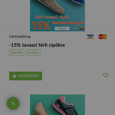
LifeStyleShop
-15% tavaszi férfi cipőkre
Ajándék
Ruházat
MEGNÉZEM
%