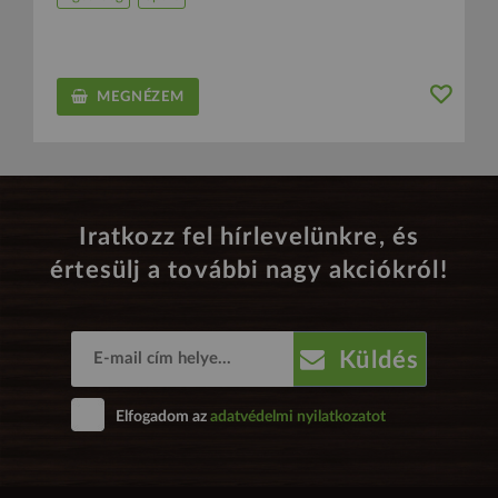
MEGNÉZEM
Iratkozz fel hírlevelünkre, és
értesülj a további nagy akciókról!
Küldés
Elfogadom az
adatvédelmi nyilatkozatot