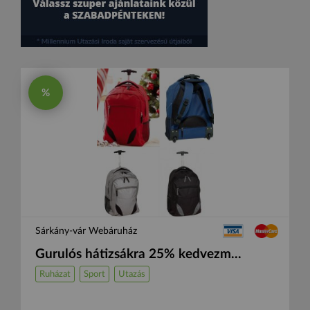
%
Sárkány-vár Webáruház
Gurulós hátizsákra 25% kedvezm...
Ruházat
Sport
Utazás