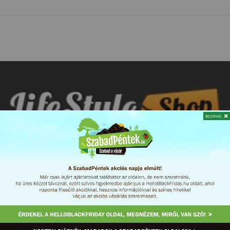
LifeStyleShop
Kártyás fizetés:
Igen