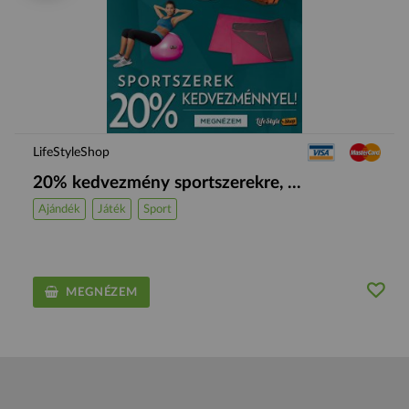
LifeStyleShop
20% kedvezmény sportszerekre, ...
Ajándék
Játék
Sport
MEGNÉZEM