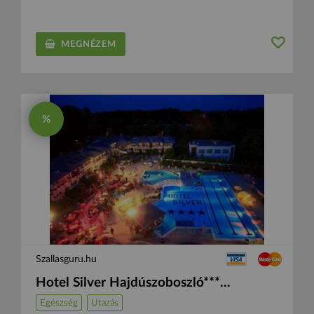
MEGNÉZEM
%
Szallasguru.hu
Hotel Silver Hajdúszoboszló***...
Egészség
Utazás