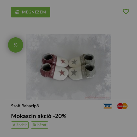
MEGNÉZEM
%
Szofi Babacipő
Mokaszin akció -20%
Ajándék
Ruházat