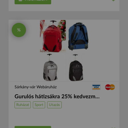
%
Sárkány-vár Webáruház
Gurulós hátizsákra 25% kedvezm...
Ruházat
Sport
Utazás