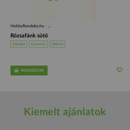
HobbyRendeles.hu - ...
Rózsafánk sütő
Ajándék
Gourmet
Otthon
MEGNÉZEM
Kiemelt ajánlatok