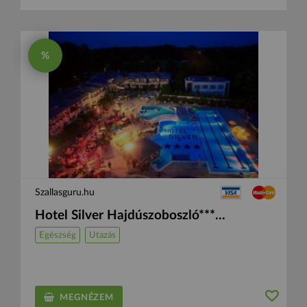
%
Szallasguru.hu
Hotel Silver Hajdúszoboszló***...
Egészség
Utazás
MEGNÉZEM