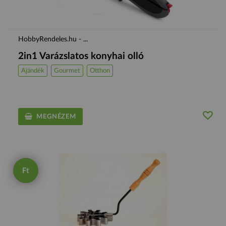
HobbyRendeles.hu - ...
2in1 Varázslatos konyhai olló
Ajándék
Gourmet
Otthon
MEGNÉZEM
Ft