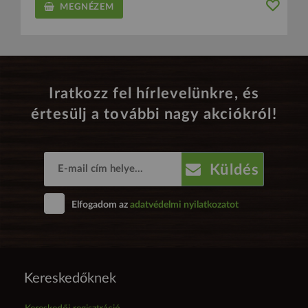
MEGNÉZEM
Iratkozz fel hírlevelünkre, és
értesülj a további nagy akciókról!
Küldés
Elfogadom az
adatvédelmi nyilatkozatot
Kereskedőknek