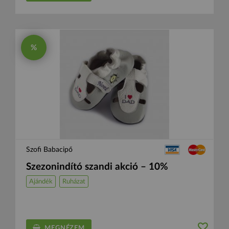
%
Szofi Babacipő
Szezonindító szandi akció – 10%
Ajándék
Ruházat
MEGNÉZEM