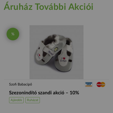
Áruház További Akciói
%
Szofi Babacipő
Szezonindító szandi akció – 10%
Ajándék
Ruházat