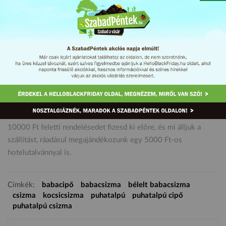
Végre kitavaszodik, de azért akadnak még hidegebb napok, így
még hasznát vehetitek egy gyönyörű, bélelt, puha talpú
csizmának, aminek Te választhatod ki a színeit, sőt ha van
kedved, szép mintával és egyedi felirattal is dekorálhatod. Csak
a SzabadPénteken 15% kedvezménnyel! Kuponkód:
szabadpentekcsizma.
10000 Ft feletti rendelésedet fizesd ki előre, és mi álljuk a
szállítást, ráadásul megajándékozunk egy 5000 Ft-os
hotelutalvánnyal is.
Címkék:
babacipő
babacsizma
bélelt babacsizma
csizma
kocsicsizma
puhatalpú
puhatalpú cipő
puhatalpú csizma