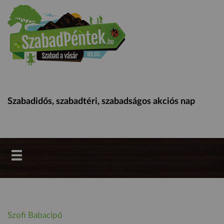
Szabadidős, szabadtéri, szabadságos akciós nap
Szofi Babacipő