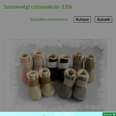
Szezonvégi csizmaakció -15%
Százalékos kedvezmény
Ruházat
Ajándék