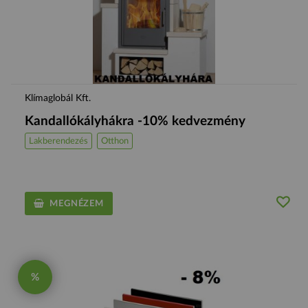
Klímaglobál Kft.
Kandallókályhákra -10% kedvezmény
Lakberendezés
Otthon
MEGNÉZEM
%