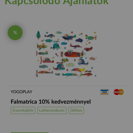
Kapcsolódó Ajánlatok
%
YOGOPLAY
Falmatrica 10% kedvezménnyel
Gyerekjáték
Lakberendezés
Otthon