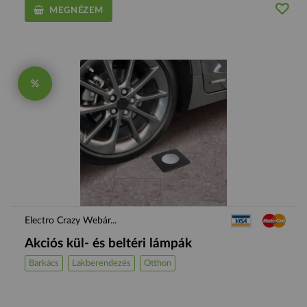
MEGNÉZEM
%
Electro Crazy Webár...
Akciós kül- és beltéri lámpák
Barkács
Lakberendezés
Otthon