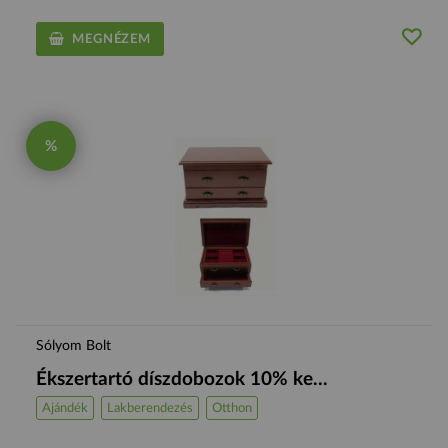
MEGNÉZEM
%
Sólyom Bolt
Ékszertartó díszdobozok 10% ke...
Ajándék
Lakberendezés
Otthon