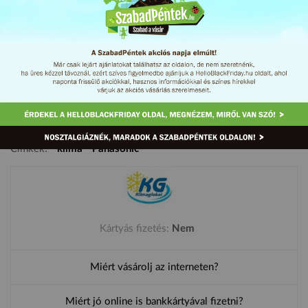
10% kedvezményt adunk az összes Panasonic klímaberendezés
árából.
Érvényes 2017. március 3-án, egész nap.
Címkék:
klíma
Panasonic
Kártyás fizetés:
Nem
Miért vásárolj az interneten?
Miért jó online is bankkártyával fizetni?