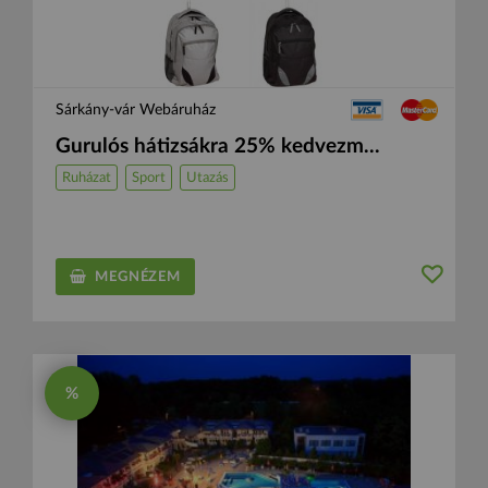
Sárkány-vár Webáruház
Gurulós hátizsákra 25% kedvezm...
Ruházat
Sport
Utazás
MEGNÉZEM
%