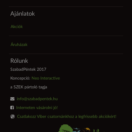
Ajánlatok
Akciók
Áruházak
Rólunk
SzabadPéntek 2017
Koncepció:
Neo Interactive
a SZEK pártoló tagja
info@szabadpentek.hu
Interneten vásárolni jó!
Csatlakozz Viber csatornánkhoz a legfrissebb akciókért!