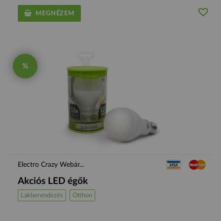
MEGNÉZEM
%
Electro Crazy Webár...
Akciós LED égők
Lakberendezés
Otthon