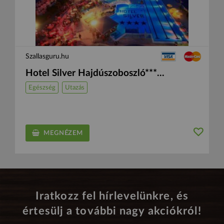
Szallasguru.hu
Hotel Silver Hajdúszoboszló***...
Egészség
Utazás
MEGNÉZEM
Iratkozz fel hírlevelünkre, és
értesülj a további nagy akciókról!