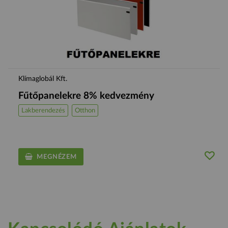
Klímaglobál Kft.
Fűtőpanelekre 8% kedvezmény
Lakberendezés
Otthon
MEGNÉZEM