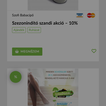
Szofi Babacipő
Szezonindító szandi akció – 10%
Ajándék
Ruházat
MEGNÉZEM
%