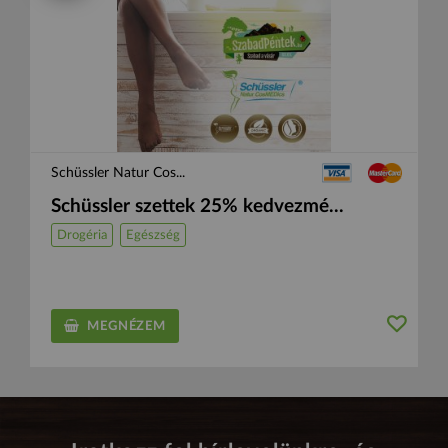
Schüssler Natur Cos...
Schüssler szettek 25% kedvezmé...
Drogéria
Egészség
MEGNÉZEM