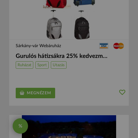
Sárkány-vár Webáruház
Gurulós hátizsákra 25% kedvezm...
Ruházat
Sport
Utazás
MEGNÉZEM
%