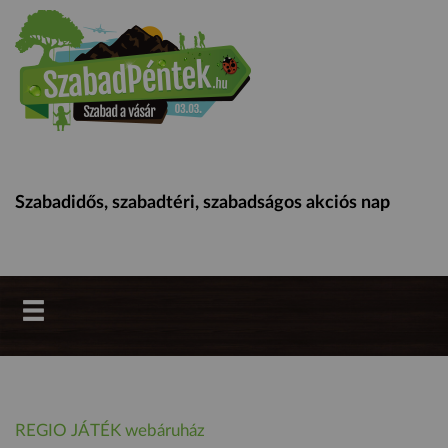
Szabadidős, szabadtéri, szabadságos akciós nap
REGIO JÁTÉK webáruház