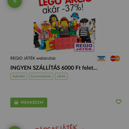
%
REGIO JÁTÉK webáruház
INGYEN SZÁLLÍTÁS 6000 Ft felet...
Ajándék
Gyerekjáték
Játék
MEGNÉZEM