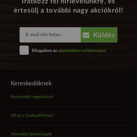
Iratkozz fel hírlevelünkre, és
értesülj a további nagy akciókról!
Küldés
Elfogadom az
adatvédelmi nyilatkozatot
Kereskedőknek
Kereskedői regisztráció
Mi az a SzabadPéntek?
Kiemelési lehetőségek