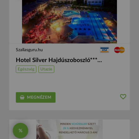
Szallasguru.hu
Hotel Silver Hajdúszoboszló***...
Egészség
Utazás
MEGNÉZEM
%