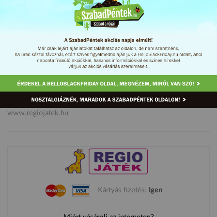
INGYEN SZÁLLÍTÁS 6000 Ft felett és kreatív játék akció, akár
-60%! Az ingyen szállítás akció csak 2017.03.03-án érvényes!
A kreatív játék akció a készlet erejéig tart! Siess, ne maradj le!
www.regiojatek.hu
Kártyás fizetés:
Igen