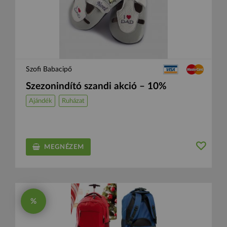
Szofi Babacipő
Szezonindító szandi akció – 10%
Ajándék
Ruházat
MEGNÉZEM
%