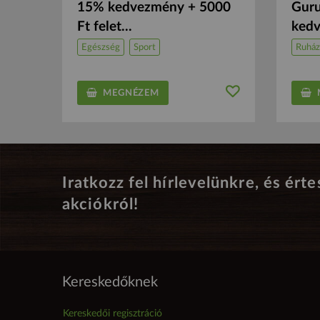
15% kedvezmény + 5000
Guru
Ft felet...
kedv
Egészség
Sport
Ruház
MEGNÉZEM
M
Iratkozz fel hírlevelünkre, és érte
akciókról!
Kereskedőknek
Kereskedői regisztráció