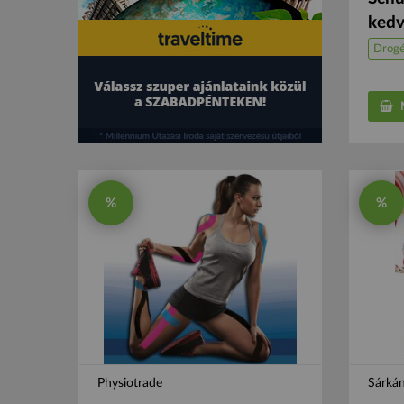
kedv
Drogé
M
%
%
Physiotrade
Sárká