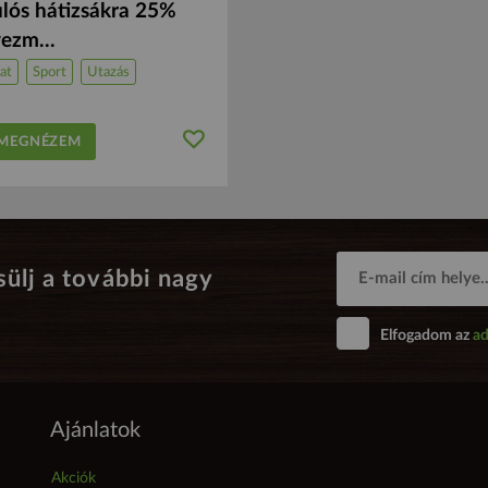
lós hátizsákra 25%
ezm...
at
Sport
Utazás
EGNÉZEM
sülj a további nagy
Elfogadom az
ad
Ajánlatok
Akciók