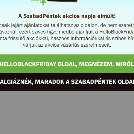
mint szemtanú. Fuvarozócégekne
belesetek, de támadások és lopá
Kártyás fizeté
Oszd meg az áruház akciói
Áruház weboldala