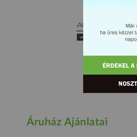
Áruház Ajánlatai