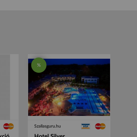
%
Szallasguru.hu
kció
Hotel Silver