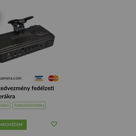
kamera.com
edvezmény fedélzeti
rákra
videó
Számítástechnika
EGNÉZEM