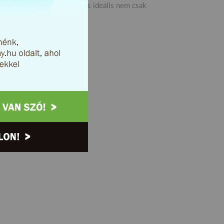
k és taxis társaságoknak is ideális nem csak
sok bizonyítására is!
s:
Igen
t!