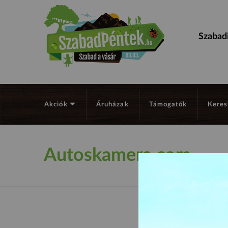
Szabadi
Akciók
Áruházak
Támogatók
Keres
Autoskamera.com