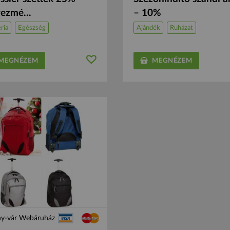
ezmé...
– 10%
ria
Egészség
Ajándék
Ruházat
EGNÉZEM
MEGNÉZEM
ny-vár Webáruház