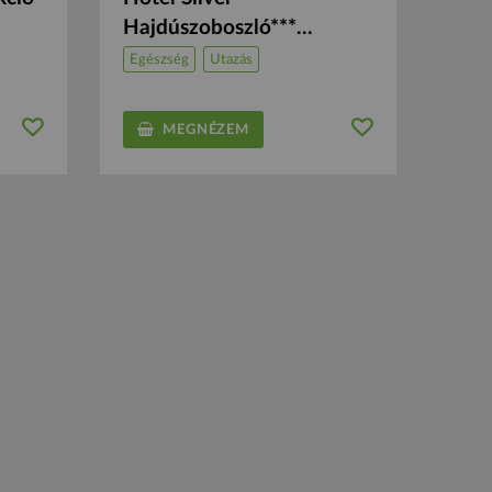
Hajdúszoboszló***...
Egészség
Utazás
MEGNÉZEM