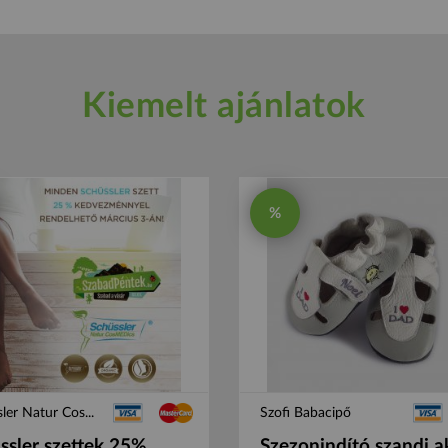
Kiemelt ajánlatok
%
ler Natur Cos...
Szofi Babacipő
ssler szettek 25%
Szezonindító szandi a