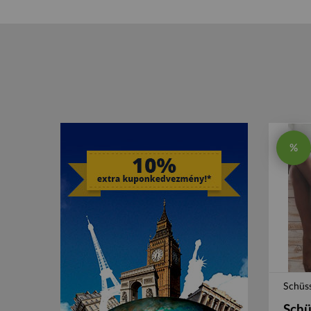
%
Schüss
Schü