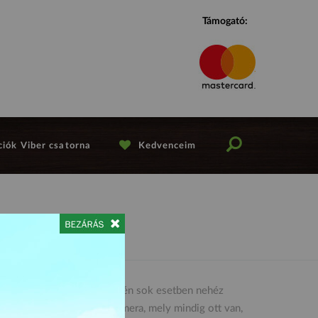
Támogató:
iók Viber csatorna
Kedvenceim
lzeti kamerák. Baleset esetén sok esetben nehéz
émát oldja fel egy autós kamera, mely mindig ott van,