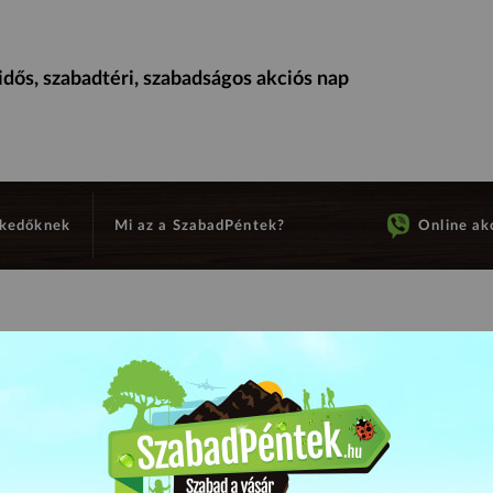
dős, szabadtéri, szabadságos akciós nap
kedőknek
Mi az a SzabadPéntek?
Online akc
Megfizethető árú autós és fedé
szemtanúkat találni. Ezt a probl