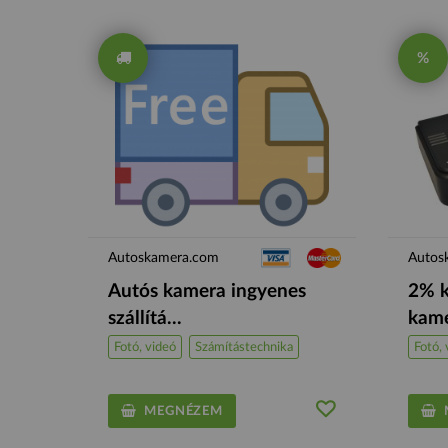
%
Autoskamera.com
Autos
Autós kamera ingyenes
2% k
szállítá...
kame
Fotó, videó
Számítástechnika
Fotó, 
MEGNÉZEM
M