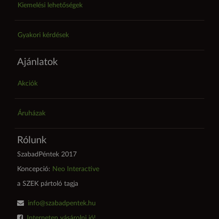
Kiemelési lehetőségek
Gyakori kérdések
Ajánlatok
Akciók
Áruházak
Rólunk
SzabadPéntek 2017
Koncepció:
Neo Interactive
a SZEK pártoló tagja
info@szabadpentek.hu
Interneten vásárolni jó!