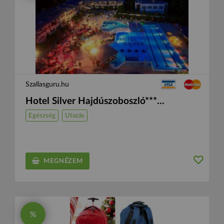
Szallasguru.hu
Hotel Silver Hajdúszoboszló***...
Egészség
Utazás
MEGNÉZEM
%