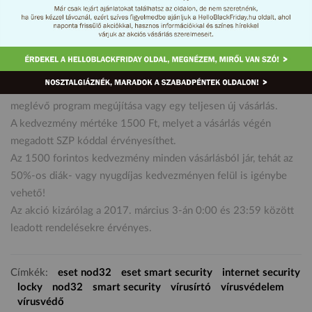
SzabadPéntekre a nod32virusirto.hu stábja is kedvezményt ad
vásárlóinak, korlátozás nélkül minden termékre. Legyen az
meglévő program megújítása vagy egy teljesen új vásárlás.
A kedvezmény mértéke 1500 Ft, melyet a vásárlás végén
megadott SZP kóddal érvényesíthet.
Az 1500 forintos kedvezmény minden vásárlásból jár, tehát az
50%-os diák- vagy nyugdíjas kedvezményen felül is igénybe
vehető!
Az akció kizárólag a 2017. március 3-án 0:00 és 23:59 között
leadott rendelésekre érvényes.
Címkék:
eset nod32
eset smart security
internet security
locky
nod32
smart security
vírusírtó
vírusvédelem
vírusvédő