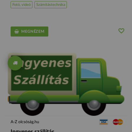
Fotó, videó
Számítástechnika
MEGNÉZEM
A-Z olcsóság.hu
Ingyenes szállítás