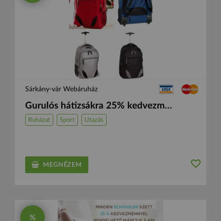
Sárkány-vár Webáruház
Gurulós hátizsákra 25% kedvezm...
Ruházat
Sport
Utazás
MEGNÉZEM
%