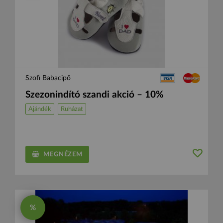
Szofi Babacipő
Szezonindító szandi akció – 10%
Ajándék
Ruházat
MEGNÉZEM
%