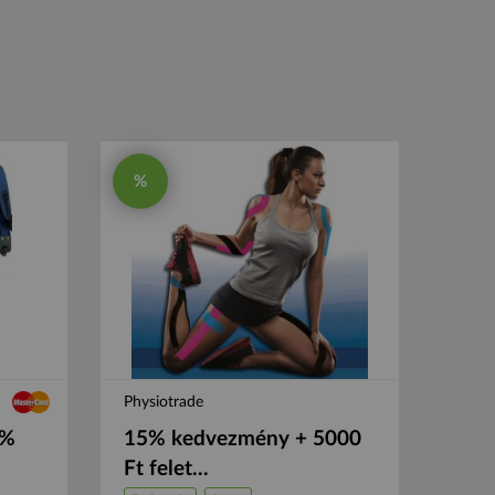
%
Physiotrade
5%
15% kedvezmény + 5000
Ft felet...