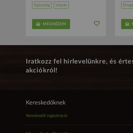
Egészség
Utazás
Drogé
MEGNÉZEM
M
Iratkozz fel hírlevelünkre, és érte
akciókról!
Kereskedőknek
Kereskedői regisztráció