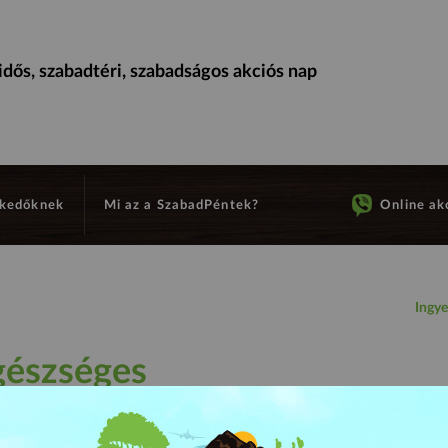
dős, szabadtéri, szabadságos akciós nap
kedőknek
Mi az a SzabadPéntek?
Online akc
Ingye
gészséges