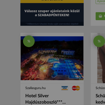
Ajánd
M
%
%
Szallasguru.hu
Schüss
Hotel Silver
Schü
Hajdúszoboszló***...
kedv