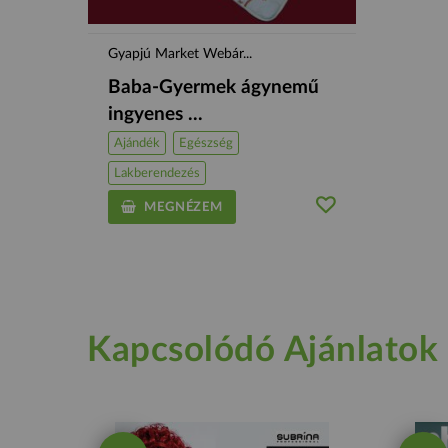
Gyapjú Market Webár...
Baba-Gyermek ágynemű
ingyenes ...
Ajándék
Egészség
Lakberendezés
MEGNÉZEM
Kapcsolódó Ajánlatok