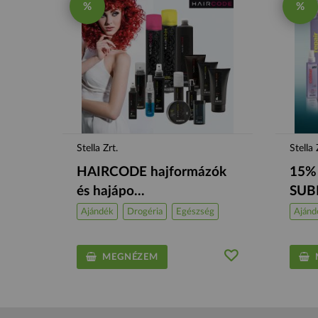
%
%
Stella Zrt.
Stella 
HAIRCODE hajformázók
15%
és hajápo...
SUBR
Ajándék
Drogéria
Egészség
Ajánd
MEGNÉZEM
M