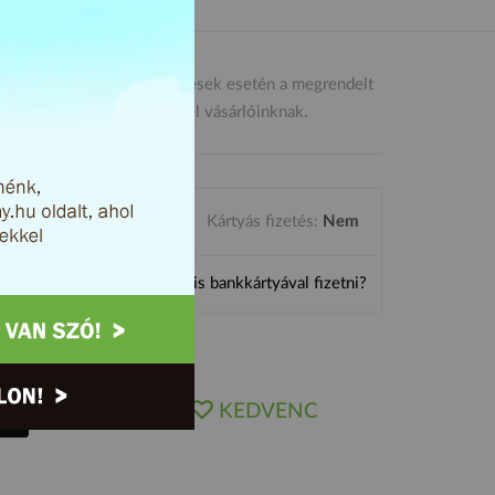
 000 Ft-ot elérő megrendelések esetén a megrendelt
lszámítása nélkül juttatjuk el vásárlóinknak.
Kártyás fizetés:
Nem
ten?
Miért jó online is bankkártyával fizetni?
ÉRTESÍTÉS
KEDVENC