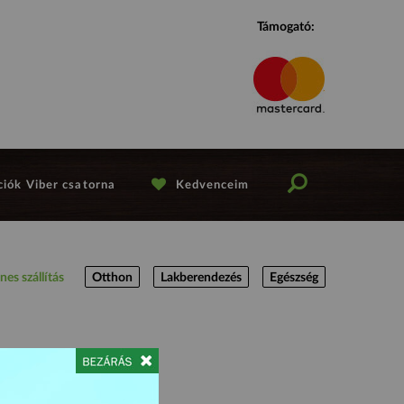
Támogató:
iók Viber csatorna
Kedvenceim
nes szállítás
Otthon
Lakberendezés
Egészség