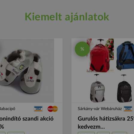
Kiemelt ajánlatok
%
Babacipő
Sárkány-vár Webáruház
onindító szandi akció
Gurulós hátizsákra 2
0%
kedvezm...