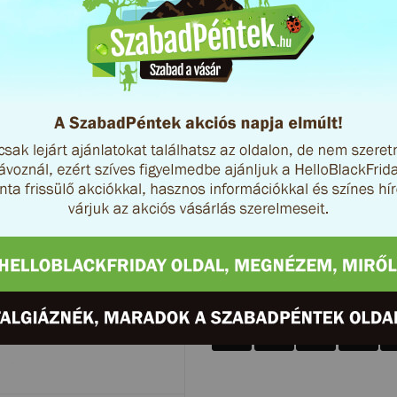
2017. március 3-i, legalább 10
termékeket szállítási költség fe
Miért vásárolj az interne
Oszd meg az ajánlatot!