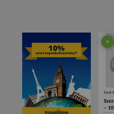
%
Szofi 
Szez
– 1