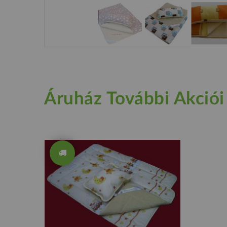
Áruház További Akciói