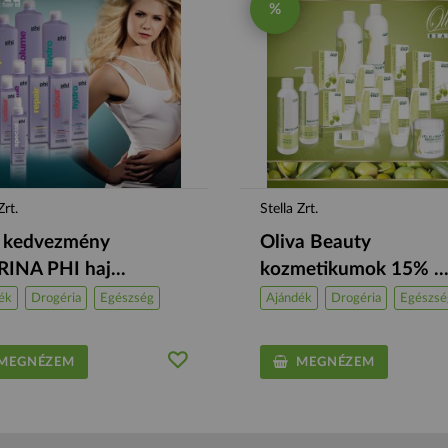
%
Zrt.
Stella Zrt.
 kedvezmény
Oliva Beauty
INA PHI haj...
kozmetikumok 15% ..
ék
Drogéria
Egészség
Ajándék
Drogéria
Egészsé
EGNÉZEM
MEGNÉZEM