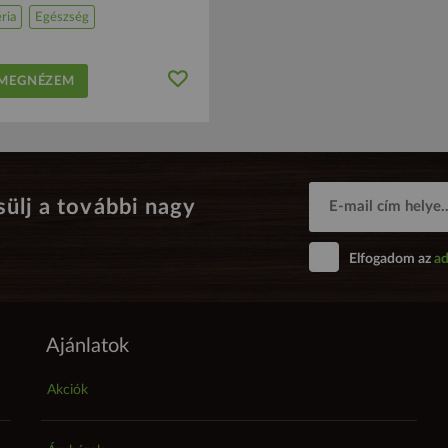
ria
Egészség
EGNÉZEM
sülj a további nagy
Elfogadom az
ad
Ajánlatok
Akciók