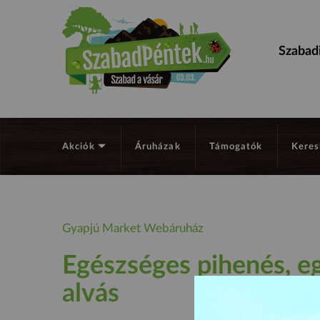
Szabadi
Akciók
Áruházak
Támogatók
Keres
Gyapjú Market Webáruház
Egészséges pihenés, e
alvás