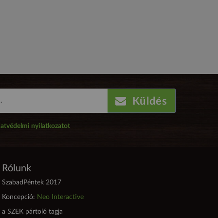
Küldés
atvédelmi nyilatkozatot
Rólunk
SzabadPéntek 2017
Koncepció:
Neo Interactive
a SZEK pártoló tagja