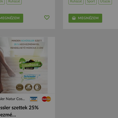
ék
Ruházat
Ruházat
Sport
Utazás
EGNÉZEM
MEGNÉZEM
ler Natur Cos...
ssler szettek 25%
ezmé...