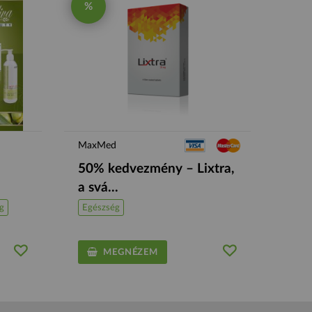
%
MaxMed
50% kedvezmény – Lixtra,
.
a svá...
g
Egészség
MEGNÉZEM