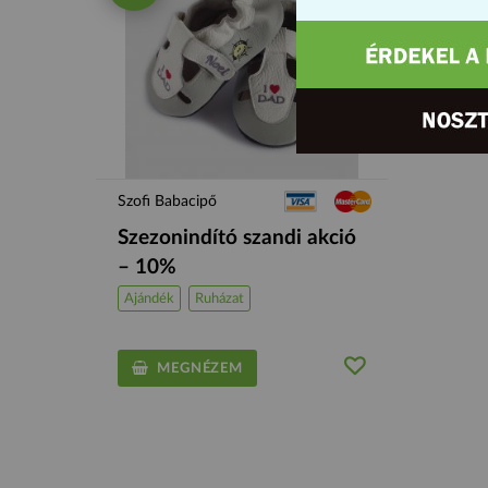
Szofi Babacipő
Szezonindító szandi akció
– 10%
Ajándék
Ruházat
MEGNÉZEM