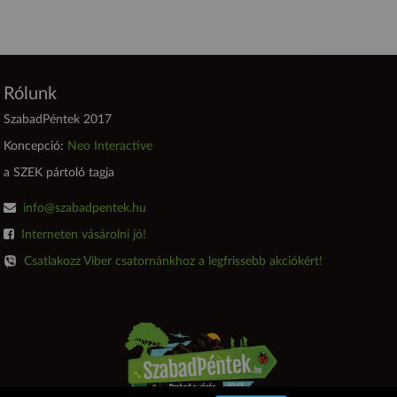
Rólunk
SzabadPéntek 2017
Koncepció:
Neo Interactive
a SZEK pártoló tagja
info@szabadpentek.hu
Interneten vásárolni jó!
Csatlakozz Viber csatornánkhoz a legfrissebb akciókért!