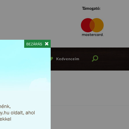
Támogató:
iók Viber csatorna
Kedvenceim