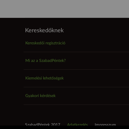
Kereskedőknek
Kereskedői regisztráció
Mi az a SzabadPéntek?
Kiemelési lehetőségek
Gyakori kérdések
SzabadPéntek 2017
Adatkezelés
Impresszum