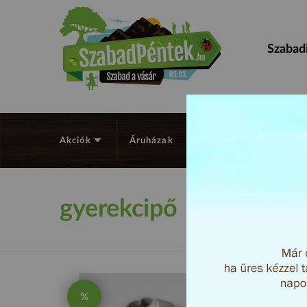
Szabadi
Akciók
Áruházak
Támogatók
Keres
gyerekcipő
%