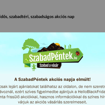
dős, szabadtéri, szabadságos akciós nap
kedőknek
Mi az a SzabadPéntek?
Online akc